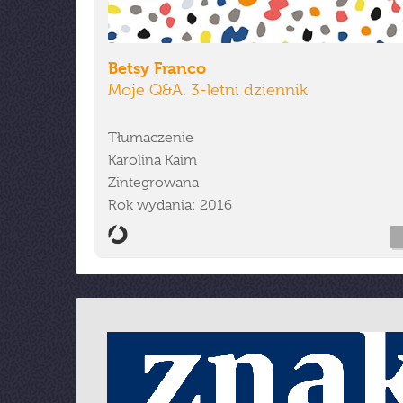
Betsy Franco
Moje Q&A. 3-letni dziennik
Tłumaczenie
Karolina Kaim
Zintegrowana
Rok wydania: 2016