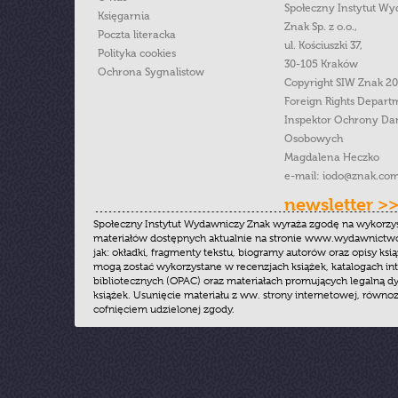
Społeczny Instytut W
Księgarnia
Znak Sp. z o.o.,
Poczta literacka
ul. Kościuszki 37,
Polityka cookies
30-105 Kraków
Ochrona Sygnalistow
Copyright SIW Znak 2
Foreign Rights Depart
Inspektor Ochrony Da
Osobowych
Magdalena Heczko
e-mail:
iodo@znak.com
newsletter >
Społeczny Instytut Wydawniczy Znak wyraża zgodę na wykorzy
materiałów dostępnych aktualnie na stronie www.wydawnictwoz
jak: okładki, fragmenty tekstu, biogramy autorów oraz opisy ksią
mogą zostać wykorzystane w recenzjach książek, katalogach i
bibliotecznych (OPAC) oraz materiałach promujących legalną dy
książek. Usunięcie materiału z ww. strony internetowej, równoz
cofnięciem udzielonej zgody.