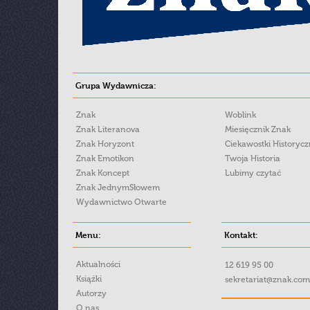
Grupa Wydawnicza:
Znak
Woblink
Znak Literanova
Miesięcznik Znak
Znak Horyzont
Ciekawostki Historyc
Znak Emotikon
Twoja Historia
Znak Koncept
Lubimy czytać
Znak JednymSłowem
Wydawnictwo Otwarte
Menu:
Kontakt:
Aktualności
12 619 95 00
Książki
sekretariat@znak.com
Autorzy
O nas