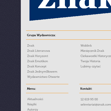
Grupa Wydawnicza:
Znak
Woblink
Znak Literanova
Miesięcznik Znak
Znak Horyzont
Ciekawostki Historyc
Znak Emotikon
Twoja Historia
Znak Koncept
Lubimy czytać
Znak JednymSłowem
Wydawnictwo Otwarte
Menu:
Kontakt:
Aktualności
12 619 95 00
Książki
sekretariat@znak.com
Autorzy