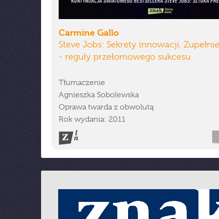
Carmine Gallo
Steve Jobs: Sekrety innowacji. Zupełnie
- reguły przełomowego sukcesu
Tłumaczenie
Agnieszka Sobolewska
Oprawa twarda z obwolutą
Rok wydania: 2011