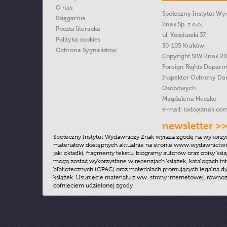
O nas
Społeczny Instytut W
Księgarnia
Znak Sp. z o.o.,
Poczta literacka
ul. Kościuszki 37,
Polityka cookies
30-105 Kraków
Ochrona Sygnalistow
Copyright SIW Znak 2
Foreign Rights Depart
Inspektor Ochrony Da
Osobowych
Magdalena Heczko
e-mail:
iodo@znak.com
newsletter >
Społeczny Instytut Wydawniczy Znak wyraża zgodę na wykorzy
materiałów dostępnych aktualnie na stronie www.wydawnictwoz
jak: okładki, fragmenty tekstu, biogramy autorów oraz opisy ksią
mogą zostać wykorzystane w recenzjach książek, katalogach i
bibliotecznych (OPAC) oraz materiałach promujących legalną dy
książek. Usunięcie materiału z ww. strony internetowej, równoz
cofnięciem udzielonej zgody.