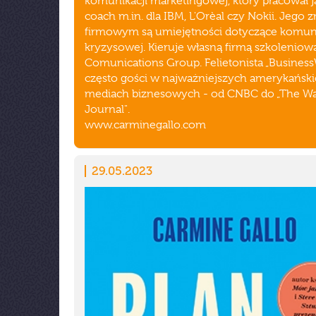
komunikacji marketingowej, który pracował 
coach m.in. dla IBM, L'Orèal czy Nokii. Jego 
firmowym są umiejętności dotyczące komuni
kryzysowej. Kieruje własną firmą szkoleniow
Comunications Group. Felietonista „Busines
często gości w najważniejszych amerykańsk
mediach biznesowych - od CNBC do „The Wal
Journal".
www.carminegallo.com
29.05.2023