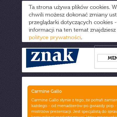
Ta strona używa plików cookies. W
chwili możesz dokonać zmiany us
przeglądarki dotyczących cookies
-
informacji na ten temat znajdziesz
polityce prywatności
.
ME
Carmine Gallo
Carmine Gallo słynie z tego, że potrafi zamie
każdego - od menadżerów po gwiazdy pop -
mistrzów prezentacji. Jest specjalistą do spra