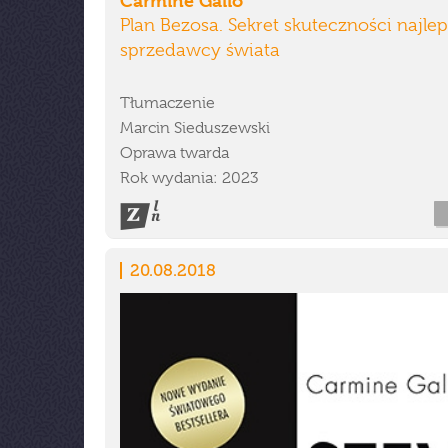
Carmine Gallo
Plan Bezosa. Sekret skuteczności najle
sprzedawcy świata
Tłumaczenie
Marcin Sieduszewski
Oprawa twarda
Rok wydania: 2023
20.08.2018