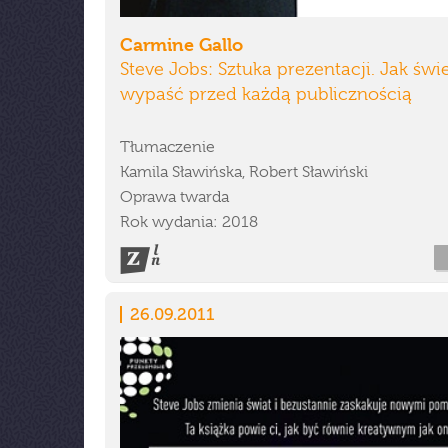
Carmine Gallo
Steve Jobs: Sztuka prezentacji. Jak świ
wypaść przed każdą publicznością
Tłumaczenie
Kamila Sławińska, Robert Sławiński
Oprawa twarda
Rok wydania: 2018
26.09.2011