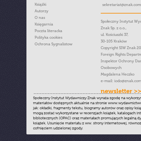
Książki
sekretariat@znak.com
Autorzy
O nas
Społeczny Instytut W
Księgarnia
Znak Sp. z o.o.,
Poczta literacka
ul. Kościuszki 37,
Polityka cookies
30-105 Kraków
Ochrona Sygnalistow
Copyright SIW Znak 2
Foreign Rights Depart
Inspektor Ochrony Da
Osobowych
Magdalena Heczko
e-mail:
iodo@znak.com
newsletter >
Społeczny Instytut Wydawniczy Znak wyraża zgodę na wykorzy
materiałów dostępnych aktualnie na stronie www.wydawnictwoz
jak: okładki, fragmenty tekstu, biogramy autorów oraz opisy ksią
mogą zostać wykorzystane w recenzjach książek, katalogach i
bibliotecznych (OPAC) oraz materiałach promujących legalną dy
książek. Usunięcie materiału z ww. strony internetowej, równoz
cofnięciem udzielonej zgody.