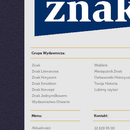
Grupa Wydawnicza:
Znak
Woblink
Znak Literanova
Miesięcznik Znak
Znak Horyzont
Ciekawostki Historyc
Znak Emotikon
Twoja Historia
Znak Koncept
Lubimy czytać
Znak JednymSłowem
Wydawnictwo Otwarte
Menu:
Kontakt:
Aktualności
12 619 95 00