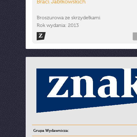
Braci Jabłkowskich
Broszurowa ze skrzydełkami
Rok wydania: 2013
Grupa Wydawnicza: