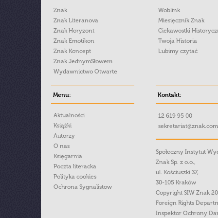
Znak
Woblink
Znak Literanova
Miesięcznik Znak
Znak Horyzont
Ciekawostki Historyc
Znak Emotikon
Twoja Historia
Znak Koncept
Lubimy czytać
Znak JednymSłowem
Wydawnictwo Otwarte
Menu:
Kontakt:
Aktualności
12 619 95 00
Książki
sekretariat@znak.com
Autorzy
O nas
Społeczny Instytut W
Księgarnia
Znak Sp. z o.o.,
Poczta literacka
ul. Kościuszki 37,
Polityka cookies
30-105 Kraków
Ochrona Sygnalistow
Copyright SIW Znak 2
Foreign Rights Depart
Inspektor Ochrony Da