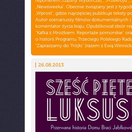
reporterem „Gazety Wyborczej", „Przekroju", „P
„Newsweeka". Obecnie związany jest z tygo
„Wprost", gdzie najczęściej publikuje teksty p
Autor scenariuszy filmów dokumentalnych i
komentator życia kraju. Opublikował zbiór re
"Kafka z Mrożkiem. Reportaże pomorskie" ora
o historii Programu Trzeciego Polskiego Radi
"Zapraszamy do Trójki" (razem z Ewą Winnick
26.08.2013