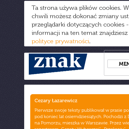
Ta strona używa plików cookies. W
chwili możesz dokonać zmiany us
przeglądarki dotyczących cookies
-
informacji na ten temat znajdziesz
polityce prywatności
.
ME
Cezary Łazarewicz
Pierwsze swoje teksty publikował w prasie p
pod koniec lat osiemdziesiątych. Pochodzi z
na Pomorzu, mieszka w Warszawie. Przez wiel