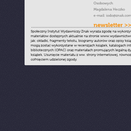
Osobowych
Magdalena Heczko
e-mail:
iodo@znak.com
newsletter >
Społeczny Instytut Wydawniczy Znak wyraża zgodę na wykorzy
materiałów dostępnych aktualnie na stronie www.wydawnictwoz
jak: okładki, fragmenty tekstu, biogramy autorów oraz opisy ksią
mogą zostać wykorzystane w recenzjach książek, katalogach i
bibliotecznych (OPAC) oraz materiałach promujących legalną dy
książek. Usunięcie materiału z ww. strony internetowej, równoz
cofnięciem udzielonej zgody.