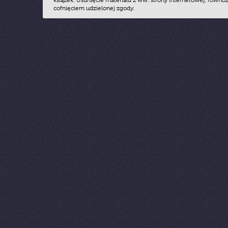
książek. Usunięcie materiału z ww. strony internetowej, równoz
cofnięciem udzielonej zgody.