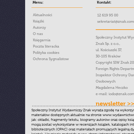
Menu:
Kontakt:
Aktualności
12 619 95 00
Książki
sekretariat@znak.com
Autorzy
O nas
Społeczny Instytut W
Księgarnia
Znak Sp. z o.o.,
Poczta literacka
ul. Kościuszki 37,
Polityka cookies
30-105 Kraków
Ochrona Sygnalistow
Copyright SIW Znak 2
Foreign Rights Depart
Inspektor Ochrony Da
Osobowych
Magdalena Heczko
e-mail:
iodo@znak.com
newsletter >
Społeczny Instytut Wydawniczy Znak wyraża zgodę na wykorzy
materiałów dostępnych aktualnie na stronie www.wydawnictwoz
jak: okładki, fragmenty tekstu, biogramy autorów oraz opisy ksią
mogą zostać wykorzystane w recenzjach książek, katalogach i
bibliotecznych (OPAC) oraz materiałach promujących legalną dy