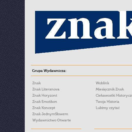
Grupa Wydawnicza:
Znak
Woblink
Znak Literanova
Miesięcznik Znak
Znak Horyzont
Ciekawostki Historyc
Znak Emotikon
Twoja Historia
Znak Koncept
Lubimy czytać
Znak JednymSłowem
Wydawnictwo Otwarte