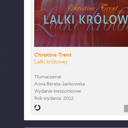
Christine Trent
Lalki królowej
Tłumaczenie
Anna Bereta-Jankowska
Wydanie kieszonkowe
Rok wydania: 2012