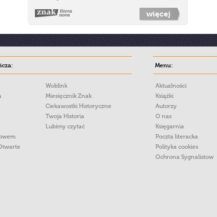
więcej
cza:
Menu:
Woblink
Aktualności
a
Miesięcznik Znak
Książki
Ciekawostki Historyczne
Autorzy
Twoja Historia
O nas
Lubimy czytać
Księgarnia
łowem
Poczta literacka
Otwarte
Polityka cookies
Ochrona Sygnalistow