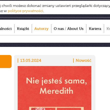
ej chwili możesz dokonać zmiany ustawień przeglądarki dotycząc
esz w
polityce prywatności
.
alności
Książki
Autorzy
O nas
/
About Us
Kariera
K
13.05.2024
Nowość