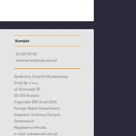
Kontakt:
12 619 95 00
sekretariat@znak.com.pl
Społeczny Instytut Wydawniczy
Znak Sp. z o.o.,
ul. Kościuszki 37,
30-105 Kraków
Copyright SIW Znak 2014
Foreign Rights Department
Inspektor Ochrony Danych
Osobowych
Magdalena Heczko
e-mail:
iodo@znak.com.pl