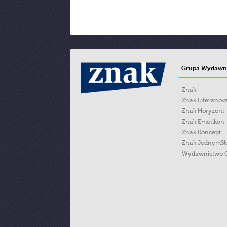
Grupa Wydawni
Znak
Znak Literanov
Znak Horyzont
Znak Emotikon
Znak Koncept
Znak JednymS
Wydawnictwo 