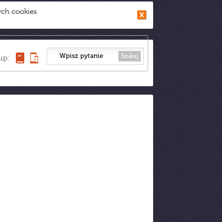
ych cookies
Szukaj
up: