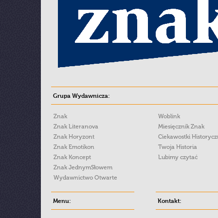
Grupa Wydawnicza:
Znak
Woblink
Znak Literanova
Miesięcznik Znak
Znak Horyzont
Ciekawostki Historyc
Znak Emotikon
Twoja Historia
Znak Koncept
Lubimy czytać
Znak JednymSłowem
Wydawnictwo Otwarte
Menu:
Kontakt: