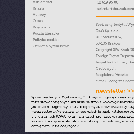
Aktualności
12 619 95 00
Książki
sekretariat@znak.com
Autorzy
O nas
Społeczny Instytut W
Księgarnia
Znak Sp. z o.o.,
Poczta literacka
ul. Kościuszki 37,
Polityka cookies
30-105 Kraków
Ochrona Sygnalistow
Copyright SIW Znak 2
Foreign Rights Depart
Inspektor Ochrony Da
Osobowych
Magdalena Heczko
e-mail:
iodo@znak.com
newsletter >
Społeczny Instytut Wydawniczy Znak wyraża zgodę na wykorzy
materiałów dostępnych aktualnie na stronie www.wydawnictwoz
jak: okładki, fragmenty tekstu, biogramy autorów oraz opisy ksią
mogą zostać wykorzystane w recenzjach książek, katalogach i
bibliotecznych (OPAC) oraz materiałach promujących legalną dy
książek. Usunięcie materiału z ww. strony internetowej, równoz
cofnięciem udzielonej zgody.