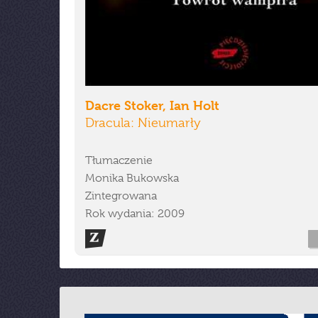
Dacre Stoker, Ian Holt
Dracula: Nieumarły
Tłumaczenie
Monika Bukowska
Zintegrowana
Rok wydania: 2009