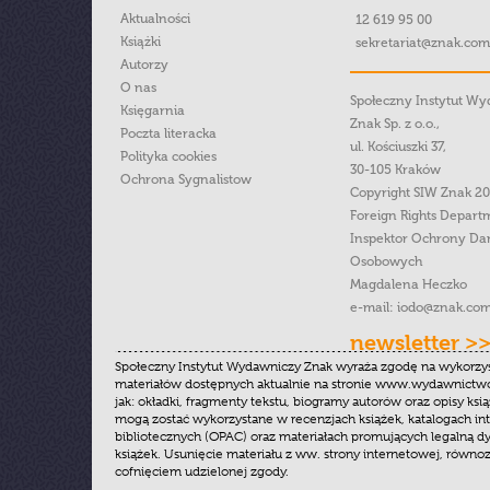
Aktualności
12 619 95 00
Książki
sekretariat@znak.com
Autorzy
O nas
Społeczny Instytut W
Księgarnia
Znak Sp. z o.o.,
Poczta literacka
ul. Kościuszki 37,
Polityka cookies
30-105 Kraków
Ochrona Sygnalistow
Copyright SIW Znak 2
Foreign Rights Depart
Inspektor Ochrony Da
Osobowych
Magdalena Heczko
e-mail:
iodo@znak.com
newsletter >
Społeczny Instytut Wydawniczy Znak wyraża zgodę na wykorzy
materiałów dostępnych aktualnie na stronie www.wydawnictwoz
jak: okładki, fragmenty tekstu, biogramy autorów oraz opisy ksią
mogą zostać wykorzystane w recenzjach książek, katalogach i
bibliotecznych (OPAC) oraz materiałach promujących legalną dy
książek. Usunięcie materiału z ww. strony internetowej, równoz
cofnięciem udzielonej zgody.