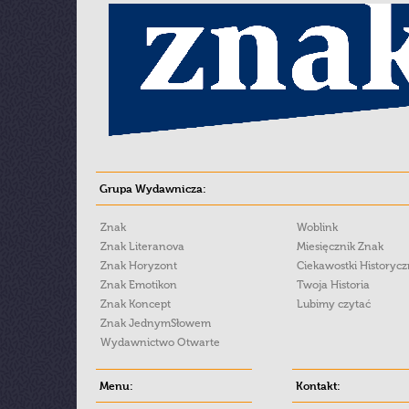
Grupa Wydawnicza:
Znak
Woblink
Znak Literanova
Miesięcznik Znak
Znak Horyzont
Ciekawostki Historyc
Znak Emotikon
Twoja Historia
Znak Koncept
Lubimy czytać
Znak JednymSłowem
Wydawnictwo Otwarte
Menu:
Kontakt: