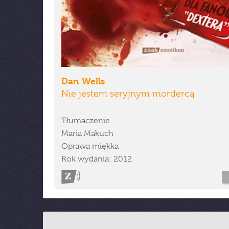
Dan Wells
Nie jestem seryjnym mordercą
Tłumaczenie
Maria Makuch
Oprawa miękka
Rok wydania: 2012