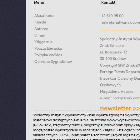
Menu:
Kontakt:
Aktualności
12 619 95 00
Książki
sekretariat@znak.com
Autorzy
O nas
Społeczny Instytut W
Księgarnia
Znak Sp. z o.o.,
Poczta literacka
ul. Kościuszki 37,
Polityka cookies
30-105 Kraków
Ochrona Sygnalistow
Copyright SIW Znak 2
Foreign Rights Depart
Inspektor Ochrony Da
Osobowych
Magdalena Heczko
e-mail:
iodo@znak.com
newsletter >
Społeczny Instytut Wydawniczy Znak wyraża zgodę na wykorzy
materiałów dostępnych aktualnie na stronie www.wydawnictwoz
jak: okładki, fragmenty tekstu, biogramy autorów oraz opisy ksią
mogą zostać wykorzystane w recenzjach książek, katalogach i
bibliotecznych (OPAC) oraz materiałach promujących legalną dy