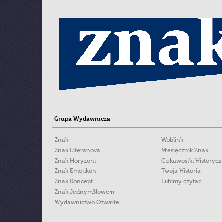
Grupa Wydawnicza:
Znak
Woblink
Znak Literanova
Miesięcznik Znak
Znak Horyzont
Ciekawostki Historyc
Znak Emotikon
Twoja Historia
Znak Koncept
Lubimy czytać
Znak JednymSłowem
Wydawnictwo Otwarte