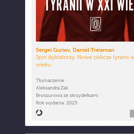
Sergei Guriev, Daniel Treisman
Spin dyktatorzy. Nowe oblicze tyranii w
wieku
Tłumaczenie
Aleksandra Żak
Broszurowa ze skrzydełkami
Rok wydania: 2023