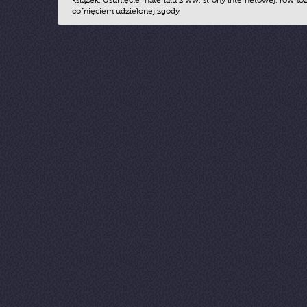
książek. Usunięcie materiału z ww. strony internetowej, równoz
cofnięciem udzielonej zgody.