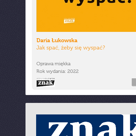
Daria Łukowska
Jak spać, żeby się wyspać?
Oprawa miękka
Rok wydania: 2022