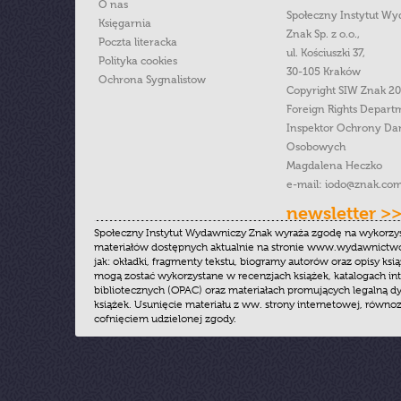
O nas
Społeczny Instytut W
Księgarnia
Znak Sp. z o.o.,
Poczta literacka
ul. Kościuszki 37,
Polityka cookies
30-105 Kraków
Ochrona Sygnalistow
Copyright SIW Znak 2
Foreign Rights Depart
Inspektor Ochrony Da
Osobowych
Magdalena Heczko
e-mail:
iodo@znak.com
newsletter >
Społeczny Instytut Wydawniczy Znak wyraża zgodę na wykorzy
materiałów dostępnych aktualnie na stronie www.wydawnictwoz
jak: okładki, fragmenty tekstu, biogramy autorów oraz opisy ksią
mogą zostać wykorzystane w recenzjach książek, katalogach i
bibliotecznych (OPAC) oraz materiałach promujących legalną dy
książek. Usunięcie materiału z ww. strony internetowej, równoz
cofnięciem udzielonej zgody.