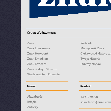
Grupa Wydawnicza:
Znak
Woblink
Znak Literanova
Miesięcznik Znak
Znak Horyzont
Ciekawostki Historyc
Znak Emotikon
Twoja Historia
Znak Koncept
Lubimy czytać
Znak JednymSłowem
Wydawnictwo Otwarte
Menu:
Kontakt:
Aktualności
12 619 95 00
Książki
sekretariat@znak.com
Autorzy