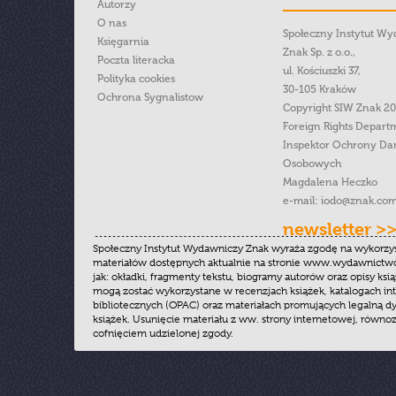
Autorzy
O nas
Społeczny Instytut W
Księgarnia
Znak Sp. z o.o.,
Poczta literacka
ul. Kościuszki 37,
Polityka cookies
30-105 Kraków
Ochrona Sygnalistow
Copyright SIW Znak 2
Foreign Rights Depart
Inspektor Ochrony Da
Osobowych
Magdalena Heczko
e-mail:
iodo@znak.com
newsletter >
Społeczny Instytut Wydawniczy Znak wyraża zgodę na wykorzy
materiałów dostępnych aktualnie na stronie www.wydawnictwoz
jak: okładki, fragmenty tekstu, biogramy autorów oraz opisy ksią
mogą zostać wykorzystane w recenzjach książek, katalogach i
bibliotecznych (OPAC) oraz materiałach promujących legalną dy
książek. Usunięcie materiału z ww. strony internetowej, równoz
cofnięciem udzielonej zgody.