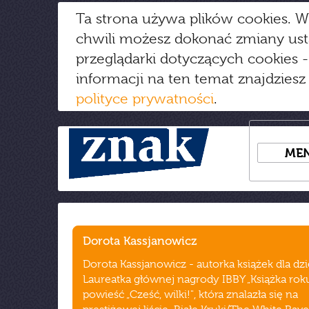
Ta strona używa plików cookies. W
chwili możesz dokonać zmiany us
przeglądarki dotyczących cookies
-
informacji na ten temat znajdziesz
polityce prywatności
.
ME
Dorota Kassjanowicz
Dorota Kassjanowicz - autorka książek dla dzi
Laureatka głównej nagrody IBBY „Książka rok
powieść „Cześć, wilki!", która znalazła się na