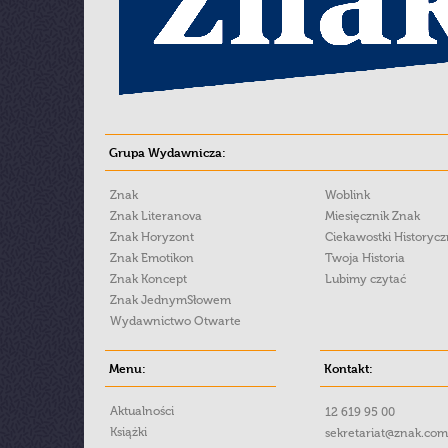
Grupa Wydawnicza:
Znak
Woblink
Znak Literanova
Miesięcznik Znak
Znak Horyzont
Ciekawostki Historyc
Znak Emotikon
Twoja Historia
Znak Koncept
Lubimy czytać
Znak JednymSłowem
Wydawnictwo Otwarte
Menu:
Kontakt:
Aktualności
12 619 95 00
Książki
sekretariat@znak.com