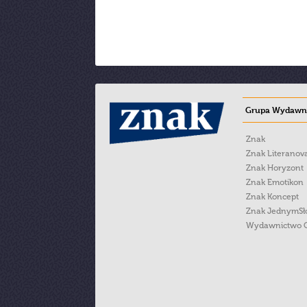
Grupa Wydawni
Znak
Znak Literanov
Znak Horyzont
Znak Emotikon
Znak Koncept
Znak JednymS
Wydawnictwo 