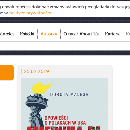
ej chwili możesz dokonać zmiany ustawień przeglądarki dotycząc
esz w
polityce prywatności
.
alności
Książki
Autorzy
O nas
/
About Us
Kariera
K
25.02.2019