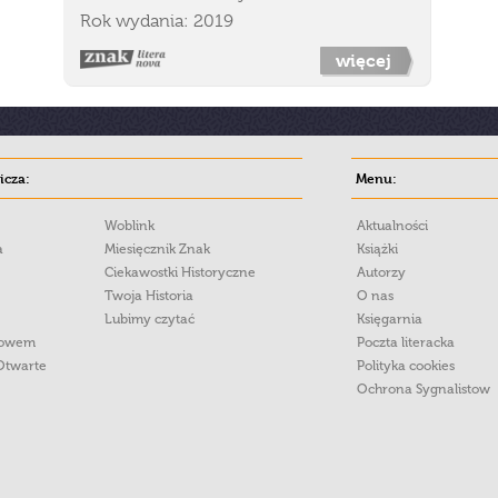
Rok wydania: 2019
więcej
cza:
Menu:
Woblink
Aktualności
a
Miesięcznik Znak
Książki
Ciekawostki Historyczne
Autorzy
Twoja Historia
O nas
Lubimy czytać
Księgarnia
łowem
Poczta literacka
Otwarte
Polityka cookies
Ochrona Sygnalistow