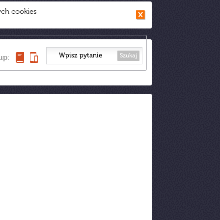
ych cookies
Szukaj
up: