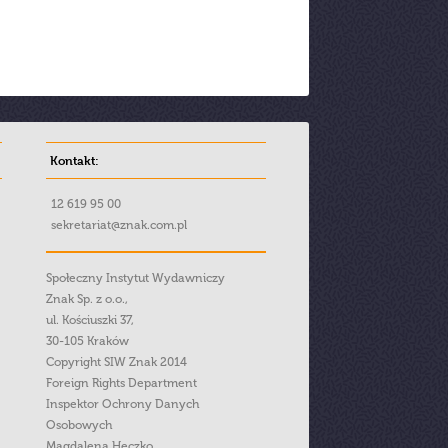
Kontakt:
12 619 95 00
sekretariat@znak.com.pl
Społeczny Instytut Wydawniczy
Znak Sp. z o.o.,
ul. Kościuszki 37,
30-105 Kraków
Copyright SIW Znak 2014
Foreign Rights Department
Inspektor Ochrony Danych
Osobowych
Magdalena Heczko