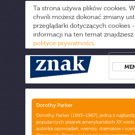
Ta strona używa plików cookies. W
chwili możesz dokonać zmiany us
przeglądarki dotyczących cookies
-
informacji na ten temat znajdziesz
polityce prywatności
.
ME
Dorothy Parker
Dorothy Parker (1893–1967), jedna z najbardz
popularnych pisarek amerykańskich XX wieku
autorka opowiadań, wierszy, dramatów i scen