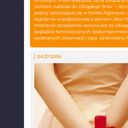
filmowych. Przez większość życia związana
Jorkiem, należała do „Okrągłego Stołu” – sły
pisarzy spotykającej się w hotelu Algonquin –
regularnie współpracowała z pismem „New Yor
twórczość szczególnie ceniona jest za odwa
poglądów feministycznych, bezkompromis
społecznych obserwacji i cięty, sardoniczny
24.07.2006