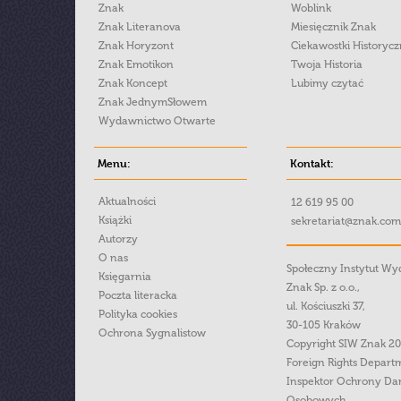
Znak
Woblink
Znak Literanova
Miesięcznik Znak
Znak Horyzont
Ciekawostki Historyc
Znak Emotikon
Twoja Historia
Znak Koncept
Lubimy czytać
Znak JednymSłowem
Wydawnictwo Otwarte
Menu:
Kontakt:
Aktualności
12 619 95 00
Książki
sekretariat@znak.com
Autorzy
O nas
Społeczny Instytut W
Księgarnia
Znak Sp. z o.o.,
Poczta literacka
ul. Kościuszki 37,
Polityka cookies
30-105 Kraków
Ochrona Sygnalistow
Copyright SIW Znak 2
Foreign Rights Depart
Inspektor Ochrony Da
Osobowych