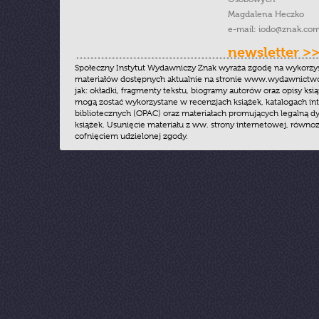
Magdalena Heczko
e-mail:
iodo@znak.com
newsletter >
Społeczny Instytut Wydawniczy Znak wyraża zgodę na wykorzy
materiałów dostępnych aktualnie na stronie www.wydawnictwoz
jak: okładki, fragmenty tekstu, biogramy autorów oraz opisy ksią
mogą zostać wykorzystane w recenzjach książek, katalogach i
bibliotecznych (OPAC) oraz materiałach promujących legalną dy
książek. Usunięcie materiału z ww. strony internetowej, równoz
cofnięciem udzielonej zgody.