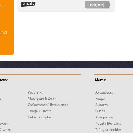
więcej
" i
u
urer
y
cza:
Menu:
Woblink
Aktualności
a
Miesięcznik Znak
Książki
Ciekawostki Historyczne
Autorzy
Twoja Historia
O nas
Lubimy czytać
Księgarnia
łowem
Poczta literacka
Otwarte
Polityka cookies