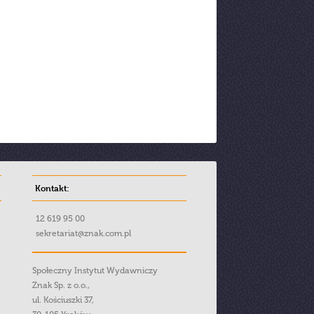
Kontakt:
12 619 95 00
sekretariat@znak.com.pl
Społeczny Instytut Wydawniczy
Znak Sp. z o.o.,
ul. Kościuszki 37,