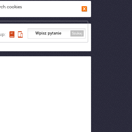
ych cookies
Szukaj
up: