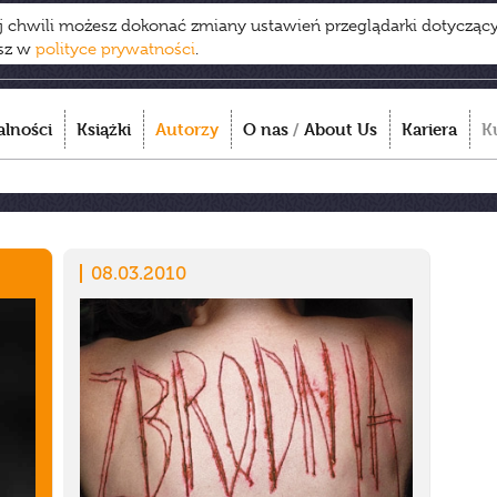
ej chwili możesz dokonać zmiany ustawień przeglądarki dotycząc
esz w
polityce prywatności
.
alności
Książki
Autorzy
O nas
/
About Us
Kariera
K
08.03.2010