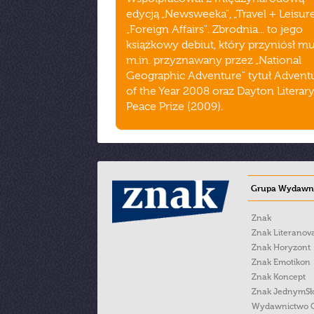
edycją „Newsweeka", „Travel + Leisure
„Foreign Affairs". Zbrodnia... to jego
książkowy debiut, który przyniósł m
m.in. przyznawany przez „National
Geographic Adventure" tytuł Advent
of the Year 2008 oraz Dayton Literar
Peace Prize (2009).
Grupa Wydawni
Znak
Znak Literanov
Znak Horyzont
Znak Emotikon
Znak Koncept
Znak JednymS
Wydawnictwo 