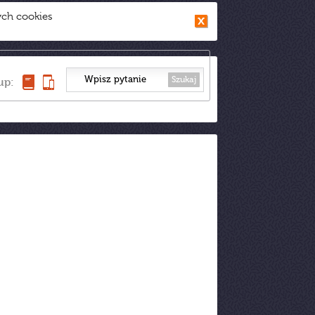
ych cookies
Szukaj
up: