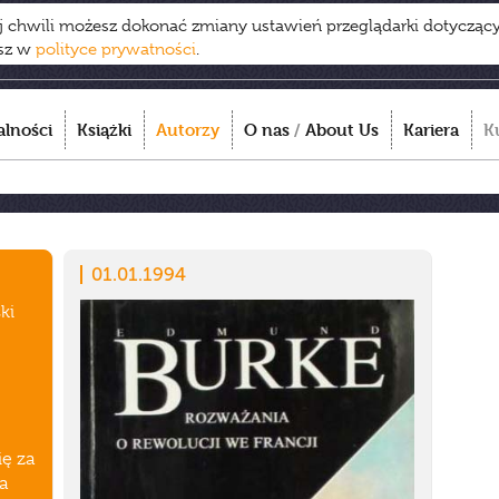
ej chwili możesz dokonać zmiany ustawień przeglądarki dotycząc
esz w
polityce prywatności
.
alności
Książki
Autorzy
O nas
/
About Us
Kariera
K
01.01.1994
ki
ię za
a