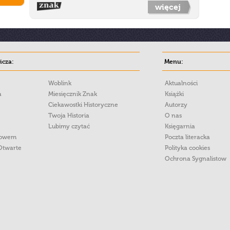
więcej
cza:
Menu:
Woblink
Aktualności
a
Miesięcznik Znak
Książki
Ciekawostki Historyczne
Autorzy
Twoja Historia
O nas
Lubimy czytać
Księgarnia
łowem
Poczta literacka
Otwarte
Polityka cookies
Ochrona Sygnalistow