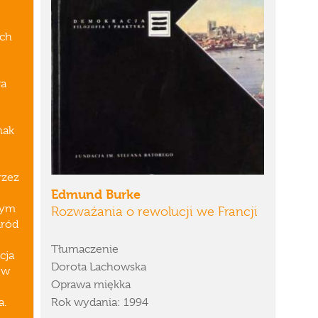
ych
ra
nak
rzez
Edmund Burke
nym
Rozważania o rewolucji we Francji
aród
Tłumaczenie
cja
Dorota Lachowska
 w
Oprawa miękka
a.
Rok wydania: 1994