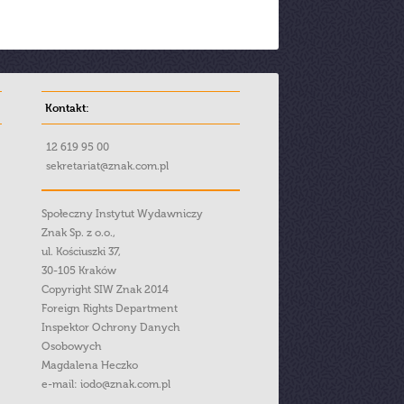
Kontakt:
12 619 95 00
sekretariat@znak.com.pl
Społeczny Instytut Wydawniczy
Znak Sp. z o.o.,
ul. Kościuszki 37,
30-105 Kraków
Copyright SIW Znak 2014
Foreign Rights Department
Inspektor Ochrony Danych
Osobowych
Magdalena Heczko
e-mail:
iodo@znak.com.pl