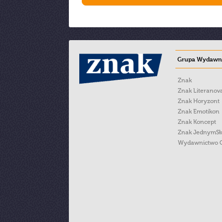
Grupa Wydawni
Znak
Znak Literanov
Znak Horyzont
Znak Emotikon
Znak Koncept
Znak JednymS
Wydawnictwo 