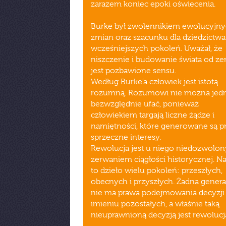
zarazem koniec epoki oświecenia.
Burke był zwolennikiem ewolucyjn
zmian oraz szacunku dla dziedzictwa
wcześniejszych pokoleń. Uważał, że
niszczenie i budowanie świata od ze
jest pozbawione sensu.
Według Burke’a człowiek jest istotą
rozumną. Rozumowi nie można jed
bezwzględnie ufać, ponieważ
człowiekiem targają liczne żądze i
namiętności, które generowane są p
sprzeczne interesy.
Rewolucja jest u niego niedozwolo
zerwaniem ciągłości historycznej. N
to dzieło wielu pokoleń: przeszłych,
obecnych i przyszłych. Żadna genera
nie ma prawa podejmowania decyzji
imieniu pozostałych, a właśnie taką
nieuprawnioną decyzją jest rewolucj