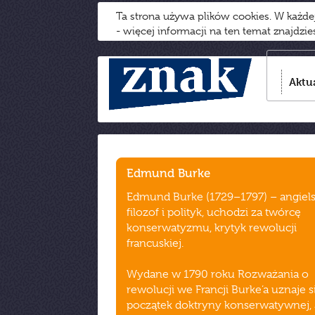
Ta strona używa plików cookies. W każd
- więcej informacji na ten temat znajdzi
Aktu
Edmund Burke
Edmund Burke (1729–1797) – angiels
filozof i polityk, uchodzi za twórcę
konserwatyzmu, krytyk rewolucji
francuskiej.
Wydane w 1790 roku Rozważania o
rewolucji we Francji Burke’a uznaje s
początek doktryny konserwatywnej, 