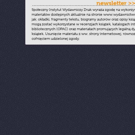
newsletter >
Społeczny Instytut Wydawniczy Znak wyraża zgodę na wykorzy
materiałów dostępnych aktualnie na stronie www.wydawnictwoz
jak: okładki, fragmenty tekstu, biogramy autorów oraz opisy ksią
mogą zostać wykorzystane w recenzjach książek, katalogach i
bibliotecznych (OPAC) oraz materiałach promujących legalną dy
książek. Usunięcie materiału z ww. strony internetowej, równoz
cofnięciem udzielonej zgody.