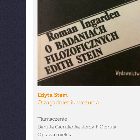
Edyta Stein
O zagadnieniu wczucia
Tłumaczenie
Danuta Gierulanka, Jerzy F. Gierula
Oprawa miękka