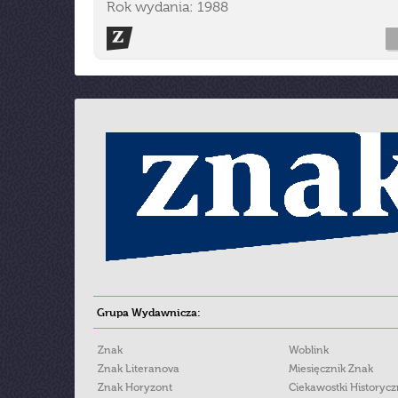
Rok wydania: 1988
Grupa Wydawnicza:
Znak
Woblink
Znak Literanova
Miesięcznik Znak
Znak Horyzont
Ciekawostki Historyc