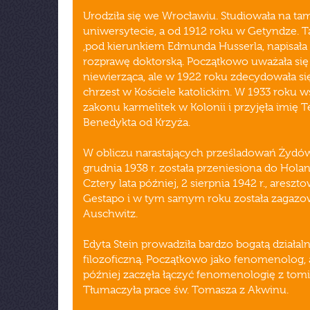
Urodziła się we Wrocławiu. Studiowała na ta
uniwersytecie, a od 1912 roku w Getyndze. 
,pod kierunkiem Edmunda Husserla, napisała 
rozprawę doktorską. Początkowo uważała się
niewierząca, ale w 1922 roku zdecydowała si
chrzest w Kościele katolickim. W 1933 roku w
zakonu karmelitek w Kolonii i przyjęła imię T
Benedykta od Krzyża.
W obliczu narastających prześladowań Żydó
grudnia 1938 r. została przeniesiona do Holand
Cztery lata później, 2 sierpnia 1942 r., areszto
Gestapo i w tym samym roku została zagaz
Auschwitz.
Edyta Stein prowadziła bardzo bogatą działal
filozoficzną. Początkowo jako fenomenolog, 
później zaczęła łączyć fenomenologię z to
Tłumaczyła prace św. Tomasza z Akwinu.