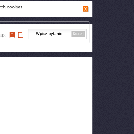
ych cookies
Szukaj
up: