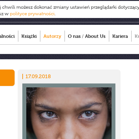
ej chwili możesz dokonać zmiany ustawień przeglądarki dotycząc
esz w
polityce prywatności
.
alności
Książki
Autorzy
O nas
/
About Us
Kariera
K
17.09.2018