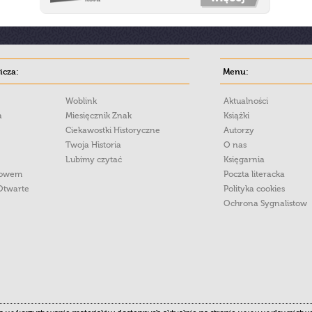
cza:
Menu:
Woblink
Aktualności
a
Miesięcznik Znak
Książki
Ciekawostki Historyczne
Autorzy
Twoja Historia
O nas
Lubimy czytać
Księgarnia
łowem
Poczta literacka
Otwarte
Polityka cookies
Ochrona Sygnalistow