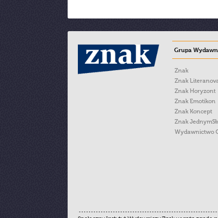
Grupa Wydawni
Znak
Znak Literanov
Znak Horyzont
Znak Emotikon
Znak Koncept
Znak JednymS
Wydawnictwo 