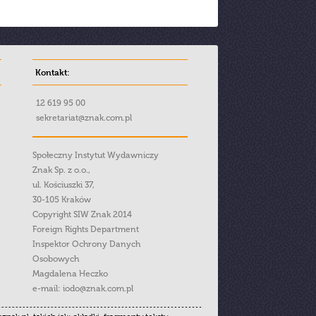
Kontakt:
12 619 95 00
sekretariat@znak.com.pl
Społeczny Instytut Wydawniczy
Znak Sp. z o.o.,
ul. Kościuszki 37,
30-105 Kraków
Copyright SIW Znak 2014
Foreign Rights Department
Inspektor Ochrony Danych
Osobowych
Magdalena Heczko
e-mail:
iodo@znak.com.pl