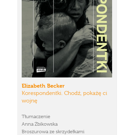
Elizabeth Becker
Korespondentki. Chodź, pokażę ci
wojnę
Tłumaczenie
Anna Żbikowska
Broszurowa ze skrzydełkami