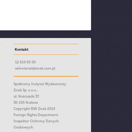
Kontakt:
12 619 95 00
sekretariat@znak.com.pl
Społeczny Instytut Wydawniczy
Znak Sp. z o.o.,
ul. Kościuszki 37,
30-105 Kraków
Copyright SIW Znak 2014
Foreign Rights Department
Inspektor Ochrony Danych
Osobowych