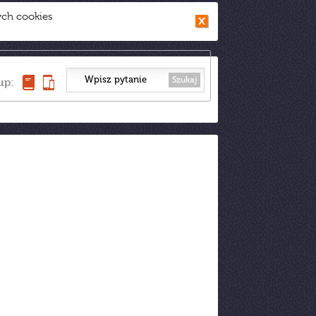
ych cookies
Szukaj
up: