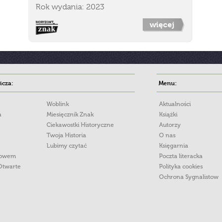
Rok wydania: 2023
więcej
cza:
Menu:
Woblink
Aktualności
a
Miesięcznik Znak
Książki
Ciekawostki Historyczne
Autorzy
Twoja Historia
O nas
Lubimy czytać
Księgarnia
łowem
Poczta literacka
Otwarte
Polityka cookies
Ochrona Sygnalistow