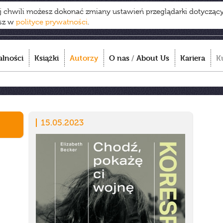
ej chwili możesz dokonać zmiany ustawień przeglądarki dotycząc
esz w
polityce prywatności
.
alności
Książki
Autorzy
O nas
/
About Us
Kariera
K
15.05.2023