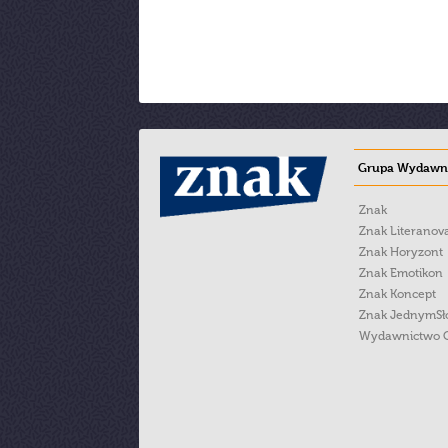
Grupa Wydawni
Znak
Znak Literanov
Znak Horyzont
Znak Emotikon
Znak Koncept
Znak JednymS
Wydawnictwo 