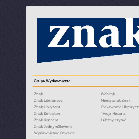
Grupa Wydawnicza:
Znak
Woblink
Znak Literanova
Miesięcznik Znak
Znak Horyzont
Ciekawostki Historyc
Znak Emotikon
Twoja Historia
Znak Koncept
Lubimy czytać
Znak JednymSłowem
Wydawnictwo Otwarte