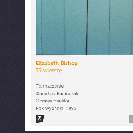
Elizabeth Bishop
33 wiersze
Tłumaczenie
Stanisław Barańczak
Oprawa miękka
Rok wydania: 1995