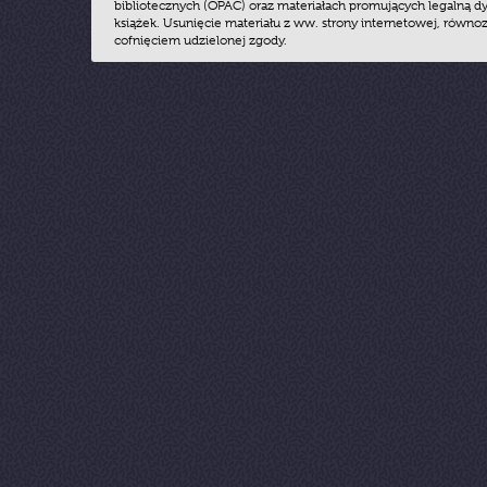
bibliotecznych (OPAC) oraz materiałach promujących legalną dy
książek. Usunięcie materiału z ww. strony internetowej, równoz
cofnięciem udzielonej zgody.