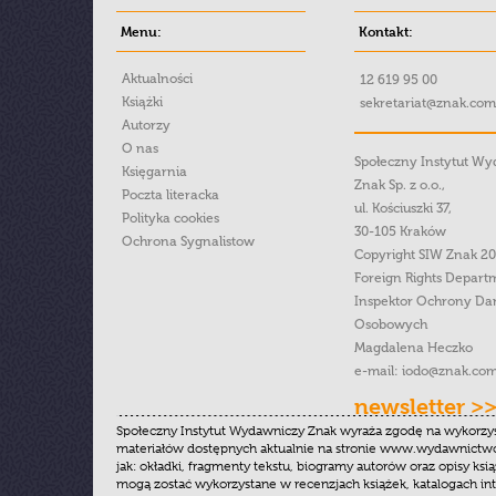
Menu:
Kontakt:
Aktualności
12 619 95 00
Książki
sekretariat@znak.com
Autorzy
O nas
Społeczny Instytut W
Księgarnia
Znak Sp. z o.o.,
Poczta literacka
ul. Kościuszki 37,
Polityka cookies
30-105 Kraków
Ochrona Sygnalistow
Copyright SIW Znak 2
Foreign Rights Depart
Inspektor Ochrony Da
Osobowych
Magdalena Heczko
e-mail:
iodo@znak.com
newsletter >
Społeczny Instytut Wydawniczy Znak wyraża zgodę na wykorzy
materiałów dostępnych aktualnie na stronie www.wydawnictwoz
jak: okładki, fragmenty tekstu, biogramy autorów oraz opisy ksią
mogą zostać wykorzystane w recenzjach książek, katalogach i