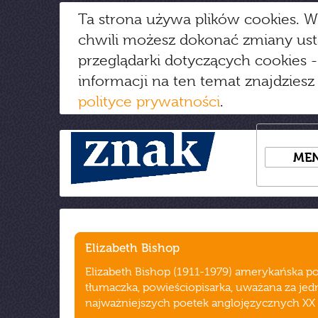
Ta strona używa plików cookies. W
chwili możesz dokonać zmiany us
przeglądarki dotyczących cookies
-
informacji na ten temat znajdziesz
polityce prywatności
.
ME
Elizabeth Bishop
Elizabeth Bishop (1911-1979) amerykańska po
tłumaczka, powieściopisarka, uważana za jed
najważniejszych poetek anglojęzycznych XX 