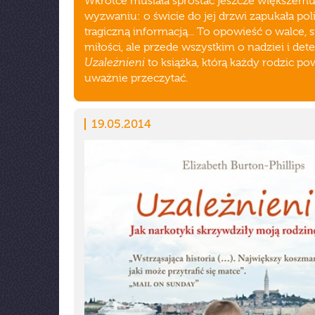
Wkrótce musiała sprostać jeszcze większem
wyzwaniu: o świcie do jej drzwi zapukała poli
tragiczną informacją... To opowieść o walce, s
miłości, ale przede wszystkim o nadziei i dete
Uzależnieni
to książka, którą każdy rodzic po
uważnie przeczytać.
19.05.2014