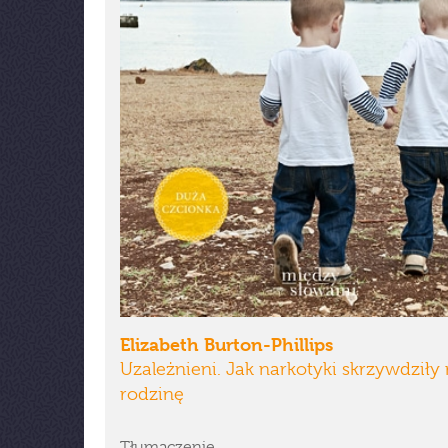
Elizabeth Burton-Phillips
Uzależnieni. Jak narkotyki skrzywdziły
rodzinę
Tłumaczenie