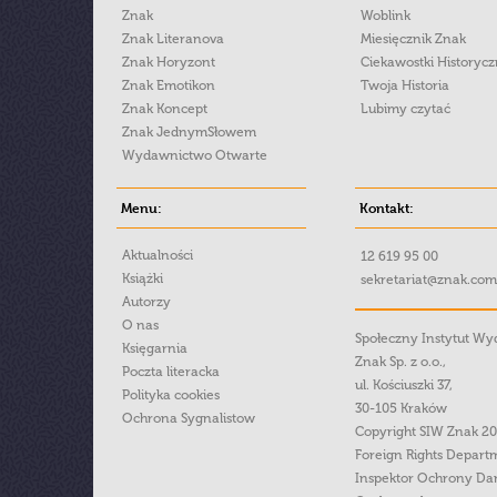
Znak
Woblink
Znak Literanova
Miesięcznik Znak
Znak Horyzont
Ciekawostki Historyc
Znak Emotikon
Twoja Historia
Znak Koncept
Lubimy czytać
Znak JednymSłowem
Wydawnictwo Otwarte
Menu:
Kontakt:
Aktualności
12 619 95 00
Książki
sekretariat@znak.com
Autorzy
O nas
Społeczny Instytut W
Księgarnia
Znak Sp. z o.o.,
Poczta literacka
ul. Kościuszki 37,
Polityka cookies
30-105 Kraków
Ochrona Sygnalistow
Copyright SIW Znak 2
Foreign Rights Depart
Inspektor Ochrony Da