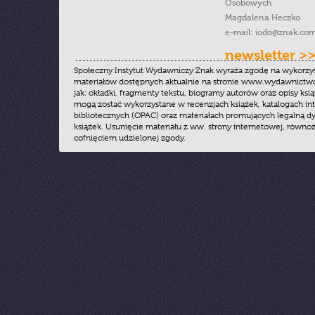
Osobowych
Magdalena Heczko
e-mail:
iodo@znak.com
newsletter >
Społeczny Instytut Wydawniczy Znak wyraża zgodę na wykorzy
materiałów dostępnych aktualnie na stronie www.wydawnictwoz
jak: okładki, fragmenty tekstu, biogramy autorów oraz opisy ksią
mogą zostać wykorzystane w recenzjach książek, katalogach i
bibliotecznych (OPAC) oraz materiałach promujących legalną dy
książek. Usunięcie materiału z ww. strony internetowej, równoz
cofnięciem udzielonej zgody.