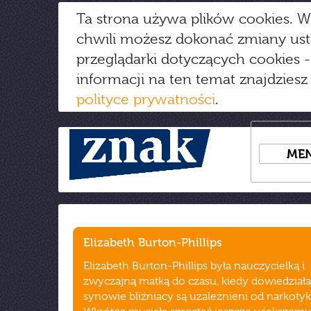
Ta strona używa plików cookies. W
chwili możesz dokonać zmiany us
przeglądarki dotyczących cookies
-
informacji na ten temat znajdziesz
polityce prywatności
.
ME
Elizabeth Burton-Phillips
Elizabeth Burton-Phillips była nauczycielką i
zwyczajną matką do czasu, kiedy dowiedziała s
synowie bliźniacy są uzależnieni od narkoty