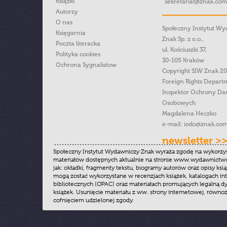
Książki
sekretariat@znak.com
Autorzy
O nas
Społeczny Instytut W
Księgarnia
Znak Sp. z o.o.,
Poczta literacka
ul. Kościuszki 37,
Polityka cookies
30-105 Kraków
Ochrona Sygnalistow
Copyright SIW Znak 2
Foreign Rights Depart
Inspektor Ochrony Da
Osobowych
Magdalena Heczko
e-mail:
iodo@znak.com
newsletter >
Społeczny Instytut Wydawniczy Znak wyraża zgodę na wykorzy
materiałów dostępnych aktualnie na stronie www.wydawnictwoz
jak: okładki, fragmenty tekstu, biogramy autorów oraz opisy ksią
mogą zostać wykorzystane w recenzjach książek, katalogach i
bibliotecznych (OPAC) oraz materiałach promujących legalną dy
książek. Usunięcie materiału z ww. strony internetowej, równoz
cofnięciem udzielonej zgody.