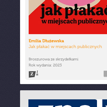
Emilia Dłużewska
Jak płakać w miejscach publicznych
Broszurowa ze skrzydełkami
Rok wydania: 2023