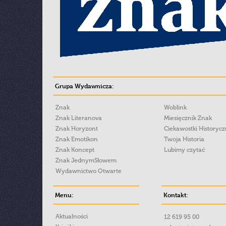
Grupa Wydawnicza:
Znak
Woblink
Znak Literanova
Miesięcznik Znak
Znak Horyzont
Ciekawostki Historyc
Znak Emotikon
Twoja Historia
Znak Koncept
Lubimy czytać
Znak JednymSłowem
Wydawnictwo Otwarte
Menu:
Kontakt:
Aktualności
12 619 95 00