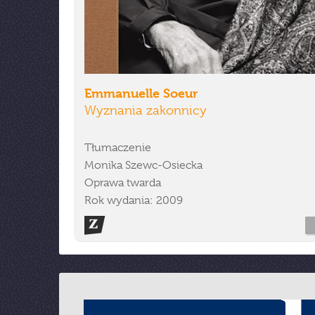
Emmanuelle Soeur
Wyznania zakonnicy
Tłumaczenie
Monika Szewc-Osiecka
Oprawa twarda
Rok wydania: 2009