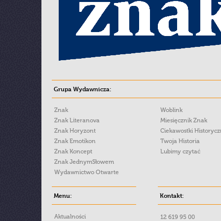
Grupa Wydawnicza:
Znak
Woblink
Znak Literanova
Miesięcznik Znak
Znak Horyzont
Ciekawostki Historyc
Znak Emotikon
Twoja Historia
Znak Koncept
Lubimy czytać
Znak JednymSłowem
Wydawnictwo Otwarte
Menu:
Kontakt:
Aktualności
12 619 95 00