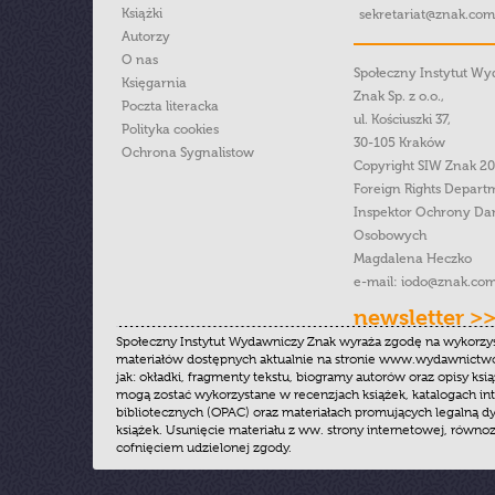
Książki
sekretariat@znak.com
Autorzy
O nas
Społeczny Instytut W
Księgarnia
Znak Sp. z o.o.,
Poczta literacka
ul. Kościuszki 37,
Polityka cookies
30-105 Kraków
Ochrona Sygnalistow
Copyright SIW Znak 2
Foreign Rights Depart
Inspektor Ochrony Da
Osobowych
Magdalena Heczko
e-mail:
iodo@znak.com
newsletter >
Społeczny Instytut Wydawniczy Znak wyraża zgodę na wykorzy
materiałów dostępnych aktualnie na stronie www.wydawnictwoz
jak: okładki, fragmenty tekstu, biogramy autorów oraz opisy ksią
mogą zostać wykorzystane w recenzjach książek, katalogach i
bibliotecznych (OPAC) oraz materiałach promujących legalną dy
książek. Usunięcie materiału z ww. strony internetowej, równoz
cofnięciem udzielonej zgody.