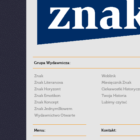
Grupa Wydawnicza:
Znak
Woblink
Znak Literanova
Miesięcznik Znak
Znak Horyzont
Ciekawostki Historyc
Znak Emotikon
Twoja Historia
Znak Koncept
Lubimy czytać
Znak JednymSłowem
Wydawnictwo Otwarte
Menu:
Kontakt: