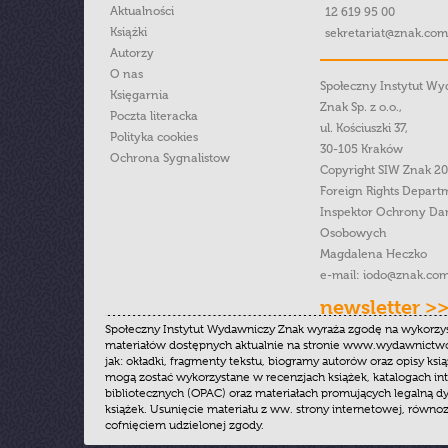
Aktualności
12 619 95 00
Książki
sekretariat@znak.com
Autorzy
O nas
Społeczny Instytut W
Księgarnia
Znak Sp. z o.o.,
Poczta literacka
ul. Kościuszki 37,
Polityka cookies
30-105 Kraków
Ochrona Sygnalistow
Copyright SIW Znak 2
Foreign Rights Depart
Inspektor Ochrony Da
Osobowych
Magdalena Heczko
e-mail:
iodo@znak.com
newsletter >
Społeczny Instytut Wydawniczy Znak wyraża zgodę na wykorzy
materiałów dostępnych aktualnie na stronie www.wydawnictwoz
jak: okładki, fragmenty tekstu, biogramy autorów oraz opisy ksią
mogą zostać wykorzystane w recenzjach książek, katalogach i
bibliotecznych (OPAC) oraz materiałach promujących legalną dy
książek. Usunięcie materiału z ww. strony internetowej, równoz
cofnięciem udzielonej zgody.