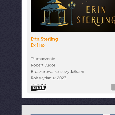
Erin Sterling
Ex Hex
Tłumaczenie
Robert Sudół
Broszurowa ze skrzydełkami
Rok wydania: 2023