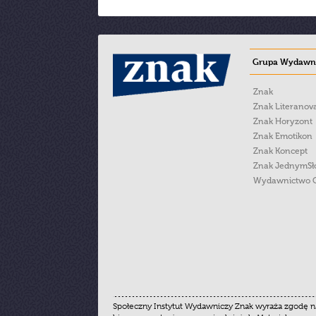
Grupa Wydawni
Znak
Znak Literanov
Znak Horyzont
Znak Emotikon
Znak Koncept
Znak JednymS
Wydawnictwo 
Społeczny Instytut Wydawniczy Znak wyraża zgodę na