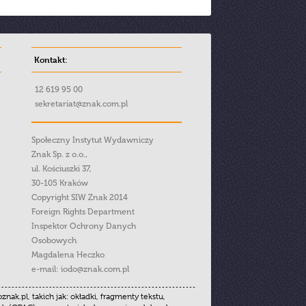
Kontakt:
12 619 95 00
sekretariat@znak.com.pl
Społeczny Instytut Wydawniczy
Znak Sp. z o.o.,
ul. Kościuszki 37,
30-105 Kraków
Copyright SIW Znak 2014
Foreign Rights Department
Inspektor Ochrony Danych
Osobowych
Magdalena Heczko
e-mail:
iodo@znak.com.pl
.pl, takich jak: okładki, fragmenty tekstu,