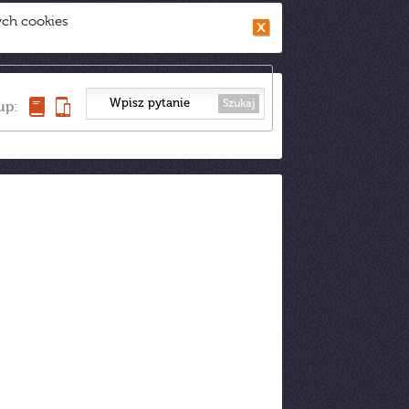
ych cookies
Szukaj
up: