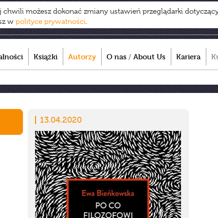
ej chwili możesz dokonać zmiany ustawień przeglądarki dotycząc
esz w
polityce prywatności
.
alności
Książki
Autorzy
O nas
/
About Us
Kariera
K
13.04.2020