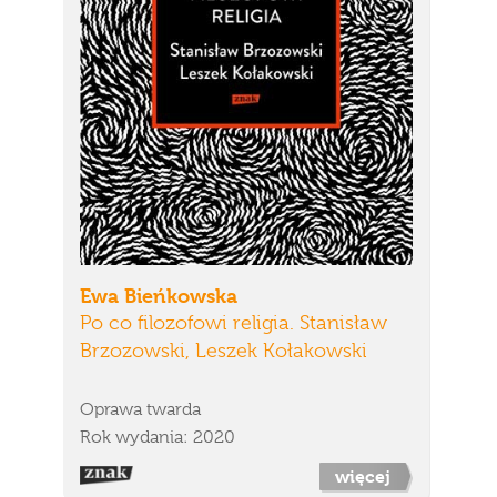
Ewa Bieńkowska
Po co filozofowi religia. Stanisław
Brzozowski, Leszek Kołakowski
Oprawa twarda
Rok wydania: 2020
więcej