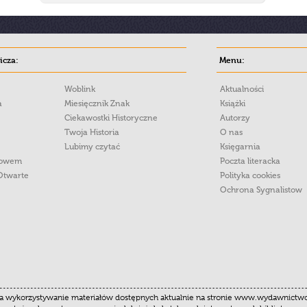
cza:
Menu:
Woblink
Aktualności
a
Miesięcznik Znak
Książki
Ciekawostki Historyczne
Autorzy
Twoja Historia
O nas
Lubimy czytać
Księgarnia
łowem
Poczta literacka
Otwarte
Polityka cookies
Ochrona Sygnalistow
 wykorzystywanie materiałów dostępnych aktualnie na stronie www.wydawnictwoznak