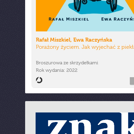
Rafał Miszkiel, Ewa Raczyńska
Porażony życiem. Jak wyjechać z piekł
Broszurowa ze skrzydełkami
Rok wydania: 2022