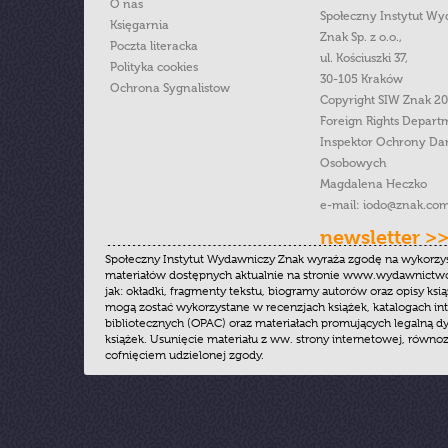
O nas
Społeczny Instytut W
Księgarnia
Znak Sp. z o.o.,
Poczta literacka
ul. Kościuszki 37,
Polityka cookies
30-105 Kraków
Ochrona Sygnalistow
Copyright SIW Znak 2
Foreign Rights Depart
Inspektor Ochrony Da
Osobowych
Magdalena Heczko
e-mail:
iodo@znak.com
newsletter >
Społeczny Instytut Wydawniczy Znak wyraża zgodę na wykorzy
materiałów dostępnych aktualnie na stronie www.wydawnictwoz
jak: okładki, fragmenty tekstu, biogramy autorów oraz opisy ksią
mogą zostać wykorzystane w recenzjach książek, katalogach i
bibliotecznych (OPAC) oraz materiałach promujących legalną dy
książek. Usunięcie materiału z ww. strony internetowej, równoz
cofnięciem udzielonej zgody.