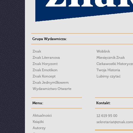
Grupa Wydawnicza:
Znak
Woblink
Znak Literanova
Miesięcznik Znak
Znak Horyzont
Ciekawostki Historyc
Znak Emotikon
Twoja Historia
Znak Koncept
Lubimy czytać
Znak JednymSłowem
Wydawnictwo Otwarte
Menu:
Kontakt:
Aktualności
12 619 95 00
Książki
sekretariat@znak.com
Autorzy