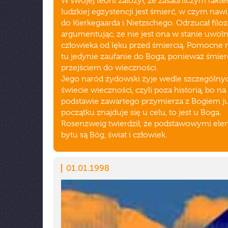
W swojej teorii założył, że zasadniczym fakt
ludzkiej egzystencji jest śmierć, w czym naw
do Kierkegaarda i Nietzschego. Odrzucał filoz
argumentując, ze nie jest ona w stanie uwoln
człowieka od lęku przed śmiercią. Pomocne
tu jedynie zaufanie do Boga, ponieważ śmierć
przejściem do wieczności.
Jego naród żydowski żyje wedle szczególny
świecie wieczności, czyli poza historią, bo na
podstawie zawartego przymierza z Bogiem j
początku znajduje się u celu, to jest u Boga.
Rosenzweig twierdził, że podstawowymi el
bytu są Bóg, świat i człowiek.
01.01.1998