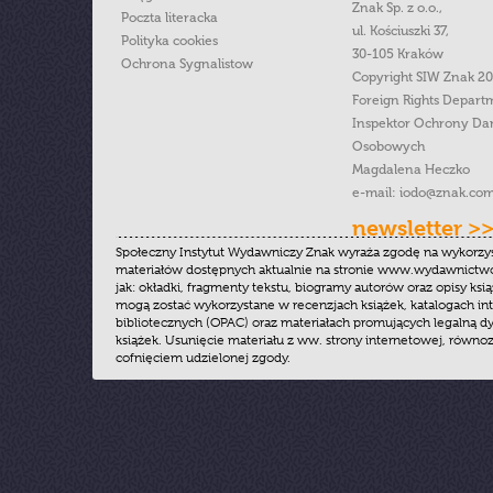
Znak Sp. z o.o.,
Poczta literacka
ul. Kościuszki 37,
Polityka cookies
30-105 Kraków
Ochrona Sygnalistow
Copyright SIW Znak 2
Foreign Rights Depart
Inspektor Ochrony Da
Osobowych
Magdalena Heczko
e-mail:
iodo@znak.com
newsletter >
Społeczny Instytut Wydawniczy Znak wyraża zgodę na wykorzy
materiałów dostępnych aktualnie na stronie www.wydawnictwoz
jak: okładki, fragmenty tekstu, biogramy autorów oraz opisy ksią
mogą zostać wykorzystane w recenzjach książek, katalogach i
bibliotecznych (OPAC) oraz materiałach promujących legalną dy
książek. Usunięcie materiału z ww. strony internetowej, równoz
cofnięciem udzielonej zgody.