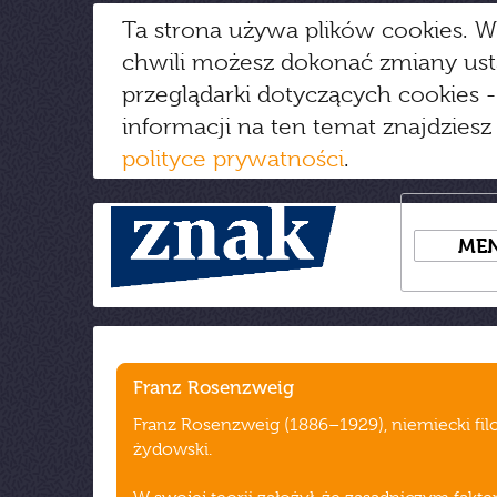
Ta strona używa plików cookies. W
chwili możesz dokonać zmiany us
przeglądarki dotyczących cookies
-
informacji na ten temat znajdziesz
polityce prywatności
.
ME
Franz Rosenzweig
Franz Rosenzweig (1886–1929), niemiecki fil
żydowski.