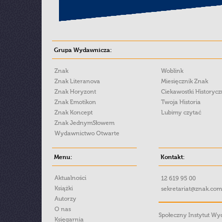
Grupa Wydawnicza:
Znak
Woblink
Znak Literanova
Miesięcznik Znak
Znak Horyzont
Ciekawostki Historyc
Znak Emotikon
Twoja Historia
Znak Koncept
Lubimy czytać
Znak JednymSłowem
Wydawnictwo Otwarte
Menu:
Kontakt:
Aktualności
12 619 95 00
Książki
sekretariat@znak.com
Autorzy
O nas
Społeczny Instytut W
Księgarnia