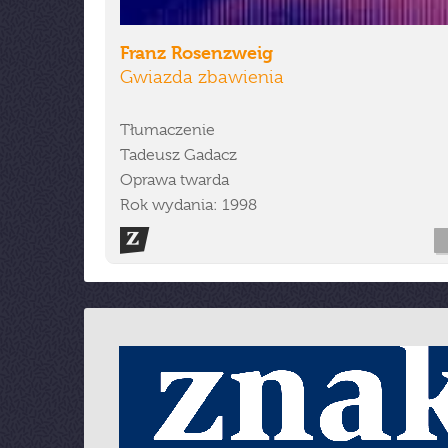
Franz Rosenzweig
Gwiazda zbawienia
Tłumaczenie
Tadeusz Gadacz
Oprawa twarda
Rok wydania: 1998