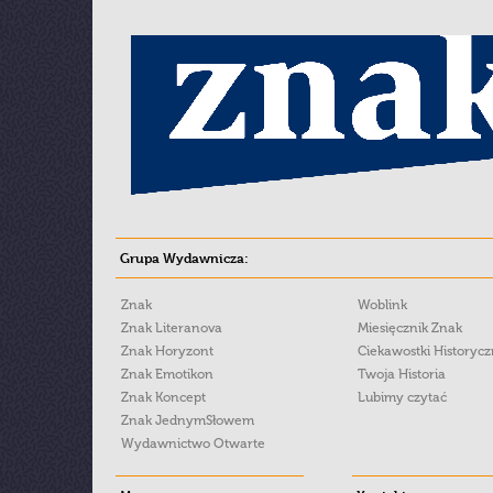
Grupa Wydawnicza:
Znak
Woblink
Znak Literanova
Miesięcznik Znak
Znak Horyzont
Ciekawostki Historyc
Znak Emotikon
Twoja Historia
Znak Koncept
Lubimy czytać
Znak JednymSłowem
Wydawnictwo Otwarte