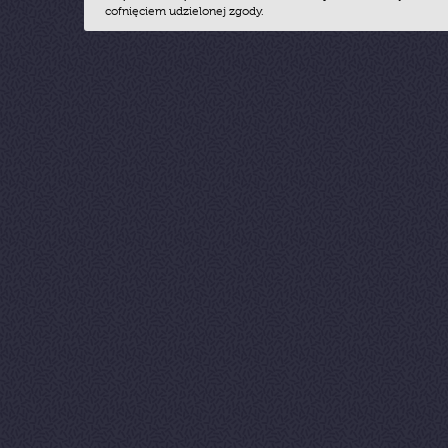
cofnięciem udzielonej zgody.