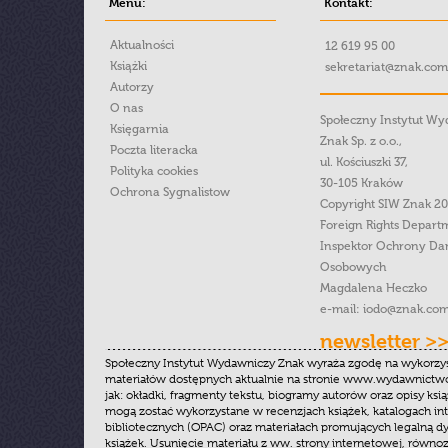
Menu:
Kontakt:
Aktualności
12 619 95 00
Książki
sekretariat@znak.com
Autorzy
O nas
Społeczny Instytut W
Księgarnia
Znak Sp. z o.o.,
Poczta literacka
ul. Kościuszki 37,
Polityka cookies
30-105 Kraków
Ochrona Sygnalistow
Copyright SIW Znak 2
Foreign Rights Depart
Inspektor Ochrony Da
Osobowych
Magdalena Heczko
e-mail:
iodo@znak.com
newsletter >
Społeczny Instytut Wydawniczy Znak wyraża zgodę na wykorzy
materiałów dostępnych aktualnie na stronie www.wydawnictwoz
jak: okładki, fragmenty tekstu, biogramy autorów oraz opisy ksią
mogą zostać wykorzystane w recenzjach książek, katalogach i
bibliotecznych (OPAC) oraz materiałach promujących legalną dy
książek. Usunięcie materiału z ww. strony internetowej, równoz