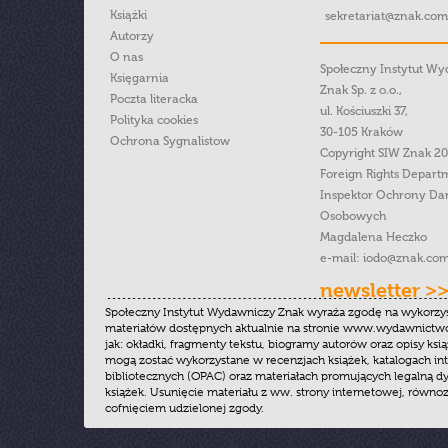
Książki
sekretariat@znak.com
Autorzy
O nas
Społeczny Instytut W
Księgarnia
Znak Sp. z o.o.,
Poczta literacka
ul. Kościuszki 37,
Polityka cookies
30-105 Kraków
Ochrona Sygnalistow
Copyright SIW Znak 2
Foreign Rights Depart
Inspektor Ochrony Da
Osobowych
Magdalena Heczko
e-mail:
iodo@znak.com
newsletter >
Społeczny Instytut Wydawniczy Znak wyraża zgodę na wykorzy
materiałów dostępnych aktualnie na stronie www.wydawnictwoz
jak: okładki, fragmenty tekstu, biogramy autorów oraz opisy ksią
mogą zostać wykorzystane w recenzjach książek, katalogach i
bibliotecznych (OPAC) oraz materiałach promujących legalną dy
książek. Usunięcie materiału z ww. strony internetowej, równoz
cofnięciem udzielonej zgody.