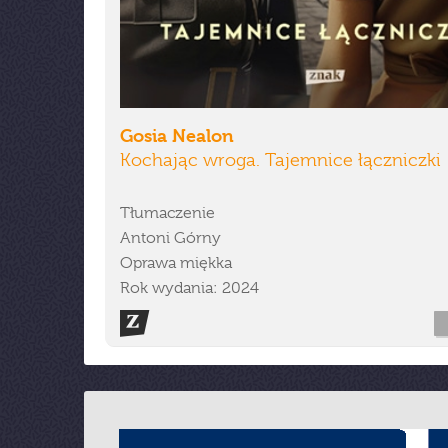
Gosia Nealon
Kochając wroga. Tajemnice łączniczki
Tłumaczenie
Antoni Górny
Oprawa miękka
Rok wydania: 2024