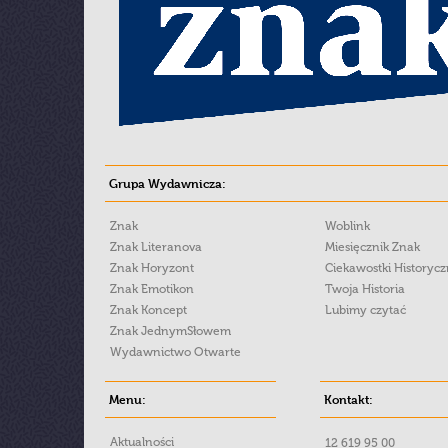
Grupa Wydawnicza:
Znak
Woblink
Znak Literanova
Miesięcznik Znak
Znak Horyzont
Ciekawostki Historyc
Znak Emotikon
Twoja Historia
Znak Koncept
Lubimy czytać
Znak JednymSłowem
Wydawnictwo Otwarte
Menu:
Kontakt:
Aktualności
12 619 95 00