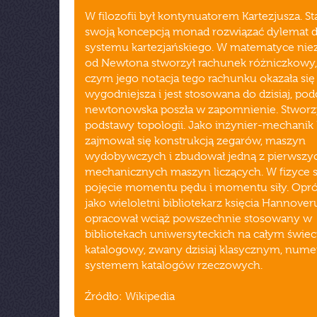
W filozofii był kontynuatorem Kartezjusza. Sta
swoją koncepcją monad rozwiązać dylemat 
systemu kartezjańskiego. W matematyce nie
od Newtona stworzył rachunek różniczkowy,
czym jego notacja tego rachunku okazała się
wygodniejsza i jest stosowana do dzisiaj, po
newtonowska poszła w zapomnienie. Stworzy
podstawy topologii. Jako inżynier-mechanik 
zajmował się konstrukcją zegarów, maszyn
wydobywczych i zbudował jedną z pierwszy
mechanicznych maszyn liczących. W fizyce 
pojęcie momentu pędu i momentu siły. Opró
jako wieloletni bibliotekarz księcia Hannover
opracował wciąż powszechnie stosowany w
bibliotekach uniwersyteckich na całym świec
katalogowy, zwany dzisiaj klasycznym, num
systemem katalogów rzeczowych.
Źródło: Wikipedia