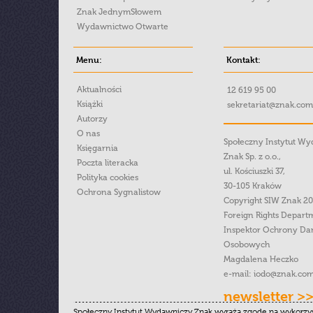
Znak JednymSłowem
Wydawnictwo Otwarte
Menu:
Kontakt:
Aktualności
12 619 95 00
Książki
sekretariat@znak.com
Autorzy
O nas
Społeczny Instytut W
Księgarnia
Znak Sp. z o.o.,
Poczta literacka
ul. Kościuszki 37,
Polityka cookies
30-105 Kraków
Ochrona Sygnalistow
Copyright SIW Znak 2
Foreign Rights Depart
Inspektor Ochrony Da
Osobowych
Magdalena Heczko
e-mail:
iodo@znak.com
newsletter >
Społeczny Instytut Wydawniczy Znak wyraża zgodę na wykorzy