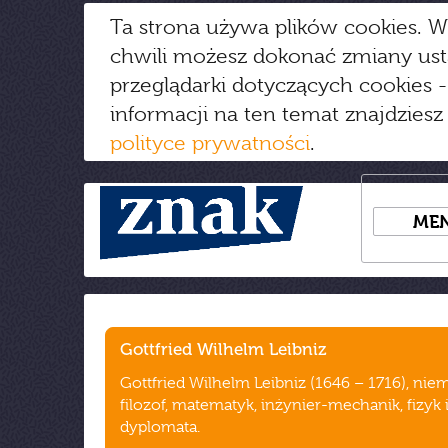
Ta strona używa plików cookies. W
chwili możesz dokonać zmiany us
przeglądarki dotyczących cookies
-
informacji na ten temat znajdziesz
polityce prywatności
.
ME
Gottfried Wilhelm Leibniz
Gottfried Wilhelm Leibniz (1646 – 1716), niem
filozof, matematyk, inżynier-mechanik, fizyk 
dyplomata.