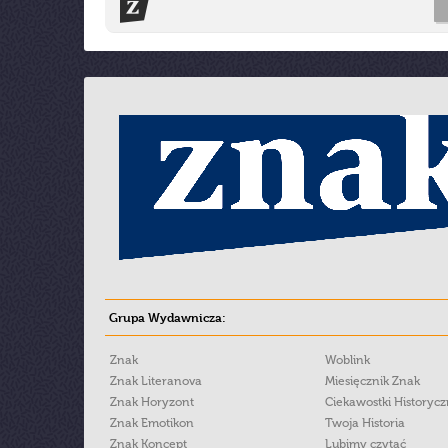
Grupa Wydawnicza:
Znak
Woblink
Znak Literanova
Miesięcznik Znak
Znak Horyzont
Ciekawostki Historyc
Znak Emotikon
Twoja Historia
Znak Koncept
Lubimy czytać