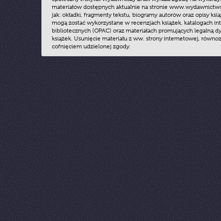
materiałów dostępnych aktualnie na stronie www.wydawnictwoz
jak: okładki, fragmenty tekstu, biogramy autorów oraz opisy ksią
mogą zostać wykorzystane w recenzjach książek, katalogach i
bibliotecznych (OPAC) oraz materiałach promujących legalną dy
książek. Usunięcie materiału z ww. strony internetowej, równoz
cofnięciem udzielonej zgody.