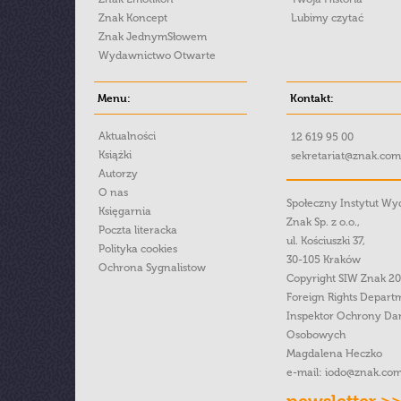
Znak Koncept
Lubimy czytać
Znak JednymSłowem
Wydawnictwo Otwarte
Menu:
Kontakt:
Aktualności
12 619 95 00
Książki
sekretariat@znak.com
Autorzy
O nas
Społeczny Instytut W
Księgarnia
Znak Sp. z o.o.,
Poczta literacka
ul. Kościuszki 37,
Polityka cookies
30-105 Kraków
Ochrona Sygnalistow
Copyright SIW Znak 2
Foreign Rights Depart
Inspektor Ochrony Da
Osobowych
Magdalena Heczko
e-mail:
iodo@znak.com