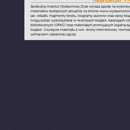
newsletter >
Społeczny Instytut Wydawniczy Znak wyraża zgodę na wykorzy
materiałów dostępnych aktualnie na stronie www.wydawnictwoz
jak: okładki, fragmenty tekstu, biogramy autorów oraz opisy ksią
mogą zostać wykorzystane w recenzjach książek, katalogach i
bibliotecznych (OPAC) oraz materiałach promujących legalną dy
książek. Usunięcie materiału z ww. strony internetowej, równoz
cofnięciem udzielonej zgody.