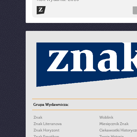
Grupa Wydawnicza:
Znak
Woblink
Znak Literanova
Miesięcznik Znak
Znak Horyzont
Ciekawostki Historyc
Znak Emotikon
Twoja Historia