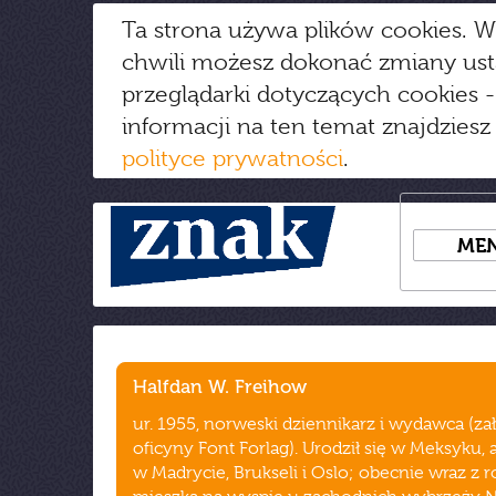
Ta strona używa plików cookies. W
chwili możesz dokonać zmiany us
przeglądarki dotyczących cookies
-
informacji na ten temat znajdziesz
polityce prywatności
.
ME
Halfdan W. Freihow
ur. 1955, norweski dziennikarz i wydawca (za
oficyny Font Forlag). Urodził się w Meksyku, a
w Madrycie, Brukseli i Oslo; obecnie wraz z 