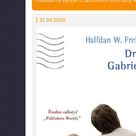
mieszka na wyspie u zachodnich wybrzeży N
31.05.2010