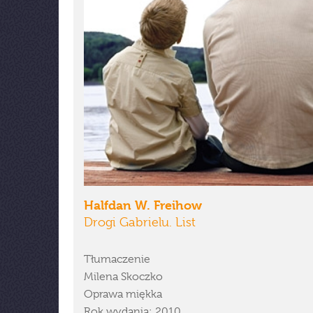
Halfdan W. Freihow
Drogi Gabrielu. List
Tłumaczenie
Milena Skoczko
Oprawa miękka
Rok wydania: 2010