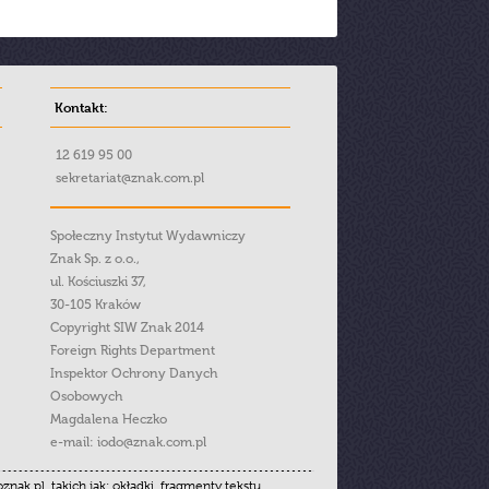
Kontakt:
12 619 95 00
sekretariat@znak.com.pl
Społeczny Instytut Wydawniczy
Znak Sp. z o.o.,
ul. Kościuszki 37,
30-105 Kraków
Copyright SIW Znak 2014
Foreign Rights Department
Inspektor Ochrony Danych
Osobowych
Magdalena Heczko
e-mail:
iodo@znak.com.pl
.pl, takich jak: okładki, fragmenty tekstu,