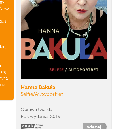
ff-
 „New
u
u i
acji
a
urę,
hina
ana
Hanna Bakuła
Selfie/Autoportret
Oprawa twarda
Rok wydania: 2019
więcej