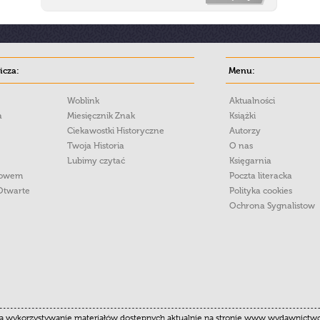
cza:
Menu:
Woblink
Aktualności
a
Miesięcznik Znak
Książki
Ciekawostki Historyczne
Autorzy
Twoja Historia
O nas
Lubimy czytać
Księgarnia
łowem
Poczta literacka
Otwarte
Polityka cookies
Ochrona Sygnalistow
 wykorzystywanie materiałów dostępnych aktualnie na stronie www.wydawnictwoznak