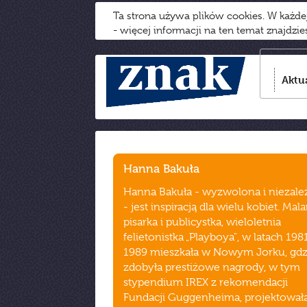
Ta strona używa plików cookies. W każd
- więcej informacji na ten temat znajdzi
Aktu
Hanna Bakuła
Hanna Bakuła - wyzwolona i niezale
- jest inspiracją dla wielu kobiet. Mala
pisarka i publicystka, wieloletnia
felietonistka „Playboya", w latach 198
1989 mieszkała w Nowym Jorku, gdz
zdobyła prestiżowe nagrody, w tym
stypendium IREX z rekomendacji
Fundacji Guggenheima, projektował