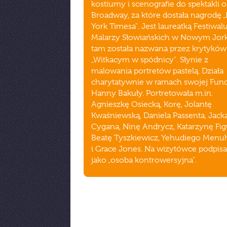
kostiumy i scenografie do spektakli o
Broadway, za które dostała nagrodę
York Timesa". Jest laureatką Festiwal
Malarzy Słowiańskich w Nowym Jork
tam została nazwana przez krytyków
„Witkacym w spódnicy". Słynie z
malowania portretów pastelą. Działa
charytatywnie w ramach swojej Fund
Hanny Bakuły. Portretowała m.in.
Agnieszkę Osiecką, Korę, Jolantę
Kwaśniewską, Daniela Passenta, Jack
Cygana, Ninę Andrycz, Katarzynę Fig
Beatę Tyszkiewicz, Yehudiego Menu
i Grace Jones. Na wizytówce podpis
jako „osoba kontrowersyjna".