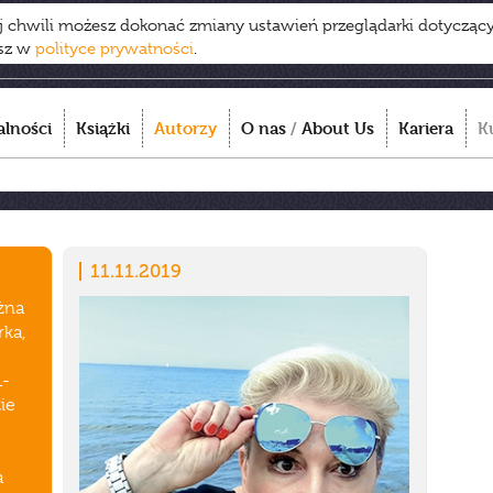
ej chwili możesz dokonać zmiany ustawień przeglądarki dotycząc
esz w
polityce prywatności
.
alności
Książki
Autorzy
O nas
/
About Us
Kariera
K
11.11.2019
żna
rka,
1-
ie
a