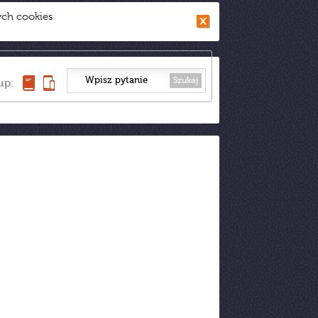
ych cookies
Szukaj
up: