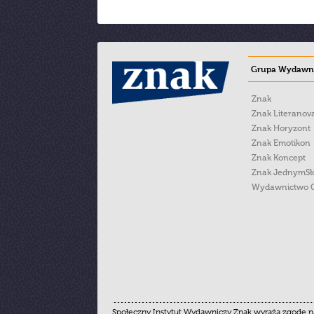
Grupa Wydawni
Znak
Znak Literanov
Znak Horyzont
Znak Emotikon
Znak Koncept
Znak JednymS
Wydawnictwo 
Społeczny Instytut Wydawniczy Znak wyraża zgodę na