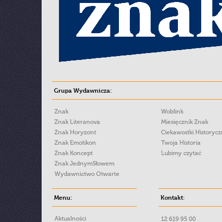
Grupa Wydawnicza:
Znak
Woblink
Znak Literanova
Miesięcznik Znak
Znak Horyzont
Ciekawostki Historyc
Znak Emotikon
Twoja Historia
Znak Koncept
Lubimy czytać
Znak JednymSłowem
Wydawnictwo Otwarte
Menu:
Kontakt:
Aktualności
12 619 95 00