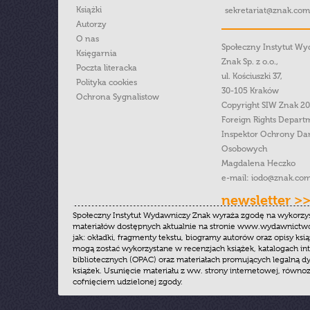
Książki
sekretariat@znak.com
Autorzy
O nas
Społeczny Instytut W
Księgarnia
Znak Sp. z o.o.,
Poczta literacka
ul. Kościuszki 37,
Polityka cookies
30-105 Kraków
Ochrona Sygnalistow
Copyright SIW Znak 2
Foreign Rights Depart
Inspektor Ochrony Da
Osobowych
Magdalena Heczko
e-mail:
iodo@znak.com
newsletter >
Społeczny Instytut Wydawniczy Znak wyraża zgodę na wykorzy
materiałów dostępnych aktualnie na stronie www.wydawnictwoz
jak: okładki, fragmenty tekstu, biogramy autorów oraz opisy ksią
mogą zostać wykorzystane w recenzjach książek, katalogach i
bibliotecznych (OPAC) oraz materiałach promujących legalną dy
książek. Usunięcie materiału z ww. strony internetowej, równoz
cofnięciem udzielonej zgody.