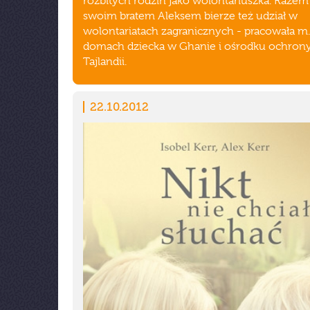
rozbitych rodzin jako wolontariuszka. Razem
swoim bratem Aleksem bierze też udział w
wolontariatach zagranicznych - pracowała m.
domach dziecka w Ghanie i ośrodku ochrony
Tajlandii.
22.10.2012