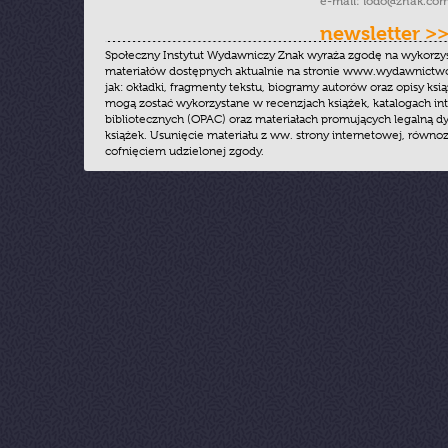
e-mail:
iodo@znak.com
newsletter >
Społeczny Instytut Wydawniczy Znak wyraża zgodę na wykorzy
materiałów dostępnych aktualnie na stronie www.wydawnictwoz
jak: okładki, fragmenty tekstu, biogramy autorów oraz opisy ksią
mogą zostać wykorzystane w recenzjach książek, katalogach i
bibliotecznych (OPAC) oraz materiałach promujących legalną dy
książek. Usunięcie materiału z ww. strony internetowej, równoz
cofnięciem udzielonej zgody.