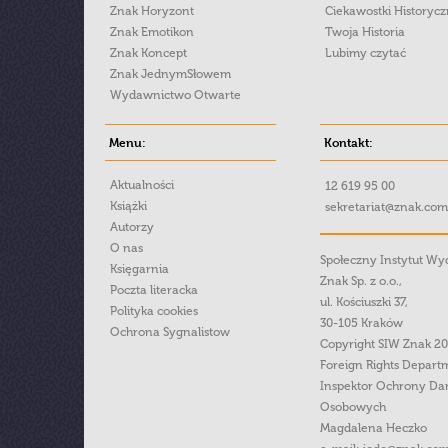
Znak Horyzont
Ciekawostki Historyc
Znak Emotikon
Twoja Historia
Znak Koncept
Lubimy czytać
Znak JednymSłowem
Wydawnictwo Otwarte
Menu:
Kontakt:
Aktualności
12 619 95 00
Książki
sekretariat@znak.com
Autorzy
O nas
Społeczny Instytut W
Księgarnia
Znak Sp. z o.o.,
Poczta literacka
ul. Kościuszki 37,
Polityka cookies
30-105 Kraków
Ochrona Sygnalistow
Copyright SIW Znak 2
Foreign Rights Depart
Inspektor Ochrony Da
Osobowych
Magdalena Heczko