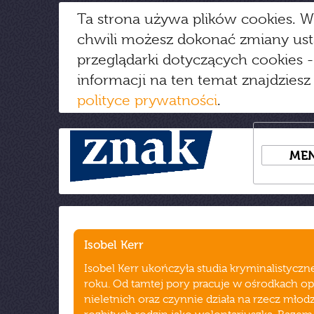
Ta strona używa plików cookies. W
chwili możesz dokonać zmiany us
przeglądarki dotyczących cookies
-
informacji na ten temat znajdziesz
polityce prywatności
.
ME
Isobel Kerr
Isobel Kerr ukończyła studia kryminalistycz
roku. Od tamtej pory pracuje w ośrodkach opi
nieletnich oraz czynnie działa na rzecz młod