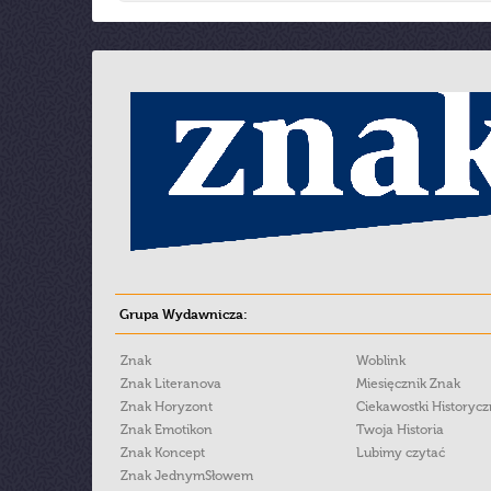
Grupa Wydawnicza:
Znak
Woblink
Znak Literanova
Miesięcznik Znak
Znak Horyzont
Ciekawostki Historyc
Znak Emotikon
Twoja Historia
Znak Koncept
Lubimy czytać
Znak JednymSłowem