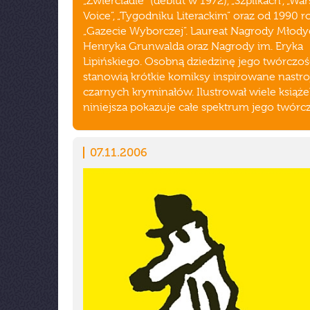
„Zwierciadle” (debiut w 1972), „Szpilkach”, „Wa
Voice”, „Tygodniku Literackim” oraz od 1990 
„Gazecie Wyborczej”. Laureat Nagrody Młody
Henryka Grunwalda oraz Nagrody im. Eryka
Lipińskiego. Osobną dziedzinę jego twórczoś
stanowią krótkie komiksy inspirowane nastr
czarnych kryminałów. Ilustrował wiele książe
niniejsza pokazuje całe spektrum jego twórcz
07.11.2006