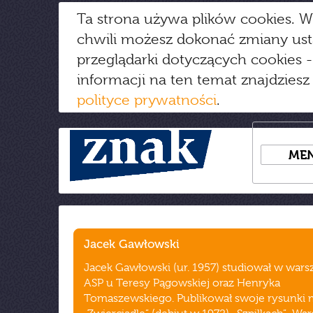
Ta strona używa plików cookies. W
chwili możesz dokonać zmiany us
przeglądarki dotyczących cookies
-
informacji na ten temat znajdziesz
polityce prywatności
.
ME
Jacek Gawłowski
Jacek Gawłowski (ur. 1957) studiował w wars
ASP u Teresy Pągowskiej oraz Henryka
Tomaszewskiego. Publikował swoje rysunki m