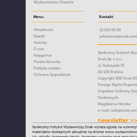
Wydawnictwo Otwarte
Menu:
Kontakt:
Aktualności
12 619 95 00
Książki
sekretariat@znak.com
Autorzy
O nas
Społeczny Instytut W
Księgarnia
Znak Sp. z o.o.,
Poczta literacka
ul. Kościuszki 37,
Polityka cookies
30-105 Kraków
Ochrona Sygnalistow
Copyright SIW Znak 2
Foreign Rights Depart
Inspektor Ochrony Da
Osobowych
Magdalena Heczko
e-mail:
iodo@znak.com
newsletter >
Społeczny Instytut Wydawniczy Znak wyraża zgodę na wykorzy
materiałów dostępnych aktualnie na stronie www.wydawnictwoz
jak: okładki, fragmenty tekstu, biogramy autorów oraz opisy ksią