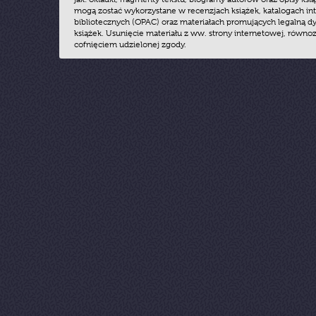
mogą zostać wykorzystane w recenzjach książek, katalogach i
bibliotecznych (OPAC) oraz materiałach promujących legalną dy
książek. Usunięcie materiału z ww. strony internetowej, równoz
cofnięciem udzielonej zgody.