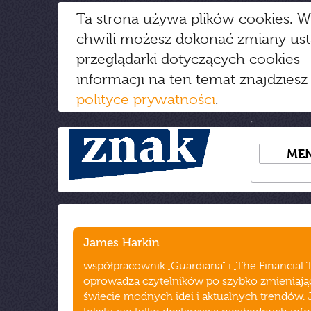
Ta strona używa plików cookies. W
chwili możesz dokonać zmiany us
przeglądarki dotyczących cookies
-
informacji na ten temat znajdziesz
polityce prywatności
.
ME
James Harkin
współpracownik „Guardiana" i „The Financial 
oprowadza czytelników po szybko zmieniają
świecie modnych idei i aktualnych trendów.