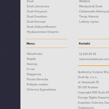
Znak
Woblink
Znak Literanova
Miesięcznik Znak
Znak Horyzont
Ciekawostki Historyc
Znak Emotikon
Twoja Historia
Znak Koncept
Lubimy czytać
Znak JednymSłowem
Wydawnictwo Otwarte
Menu:
Kontakt:
Aktualności
12 619 95 00
Książki
sekretariat@znak.com
Autorzy
O nas
Społeczny Instytut W
Księgarnia
Znak Sp. z o.o.,
Poczta literacka
ul. Kościuszki 37,
Polityka cookies
30-105 Kraków
Ochrona Sygnalistow
Copyright SIW Znak 2
Foreign Rights Depart
Inspektor Ochrony Da
Osobowych