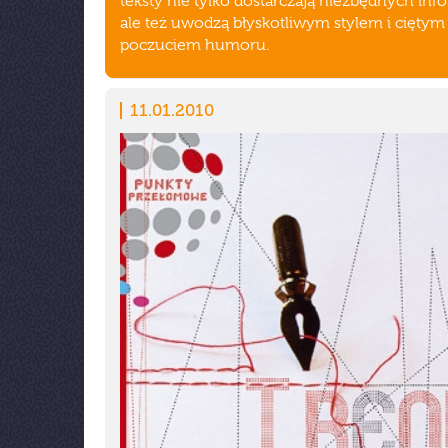
teksty nie tylko dostarczają niezbędnych info
ale też uwodzą błyskotliwym stylem i ciętym
poczuciem humoru.
11.01.2010