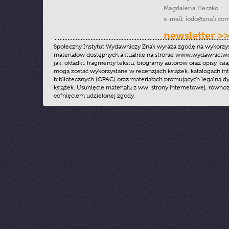
Magdalena Heczko
e-mail:
iodo@znak.com
newsletter >
Społeczny Instytut Wydawniczy Znak wyraża zgodę na wykorzy
materiałów dostępnych aktualnie na stronie www.wydawnictwoz
jak: okładki, fragmenty tekstu, biogramy autorów oraz opisy ksią
mogą zostać wykorzystane w recenzjach książek, katalogach i
bibliotecznych (OPAC) oraz materiałach promujących legalną dy
książek. Usunięcie materiału z ww. strony internetowej, równoz
cofnięciem udzielonej zgody.