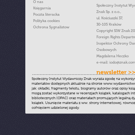
O nas
Społeczny Instytut W
Księgarnia
Znak Sp. z o.o.,
Poczta literacka
ul. Kościuszki 37,
Polityka cookies
30-105 Kraków
Ochrona Sygnalistow
Copyright SIW Znak 2
Foreign Rights Depart
Inspektor Ochrony Da
Osobowych
Magdalena Heczko
e-mail:
iodo@znak.com
newsletter >
Społeczny Instytut Wydawniczy Znak wyraża zgodę na wykorzy
materiałów dostępnych aktualnie na stronie www.wydawnictwoz
jak: okładki, fragmenty tekstu, biogramy autorów oraz opisy ksią
mogą zostać wykorzystane w recenzjach książek, katalogach i
bibliotecznych (OPAC) oraz materiałach promujących legalną dy
książek. Usunięcie materiału z ww. strony internetowej, równoz
cofnięciem udzielonej zgody.