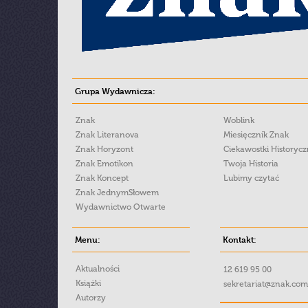
Grupa Wydawnicza:
Znak
Woblink
Znak Literanova
Miesięcznik Znak
Znak Horyzont
Ciekawostki Historyc
Znak Emotikon
Twoja Historia
Znak Koncept
Lubimy czytać
Znak JednymSłowem
Wydawnictwo Otwarte
Menu:
Kontakt:
Aktualności
12 619 95 00
Książki
sekretariat@znak.com
Autorzy