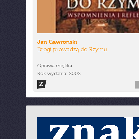
Jan Gawroński
Drogi prowadzą do Rzymu
Oprawa miękka
Rok wydania: 2002