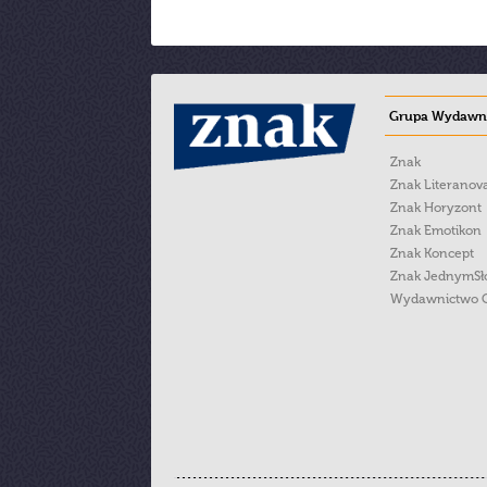
Grupa Wydawni
Znak
Znak Literanov
Znak Horyzont
Znak Emotikon
Znak Koncept
Znak JednymS
Wydawnictwo 