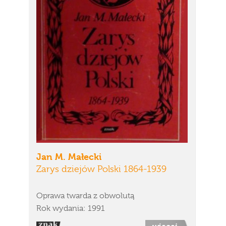
Jan M. Małecki
Zarys dziejów Polski 1864-1939
Oprawa twarda z obwolutą
Rok wydania: 1991