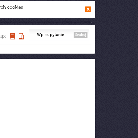
ych cookies
Szukaj
up: