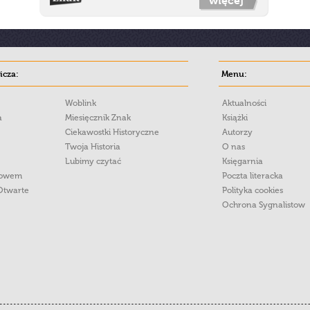
więcej
cza:
Menu:
Woblink
Aktualności
a
Miesięcznik Znak
Książki
Ciekawostki Historyczne
Autorzy
Twoja Historia
O nas
Lubimy czytać
Księgarnia
łowem
Poczta literacka
Otwarte
Polityka cookies
Ochrona Sygnalistow