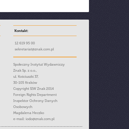
Kontakt:
12 619 95 00
sekretariat@znak.com.pl
Społeczny Instytut Wydawniczy
Znak Sp. z o.o.,
ul. Kościuszki 37,
30-105 Kraków
Copyright SIW Znak 2014
Foreign Rights Department
Inspektor Ochrony Danych
Osobowych
Magdalena Heczko
e-mail:
iodo@znak.com.pl