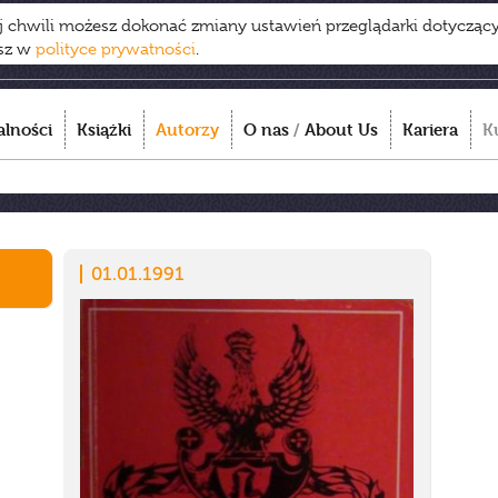
ej chwili możesz dokonać zmiany ustawień przeglądarki dotycząc
esz w
polityce prywatności
.
alności
Książki
Autorzy
O nas
/
About Us
Kariera
K
01.01.1991