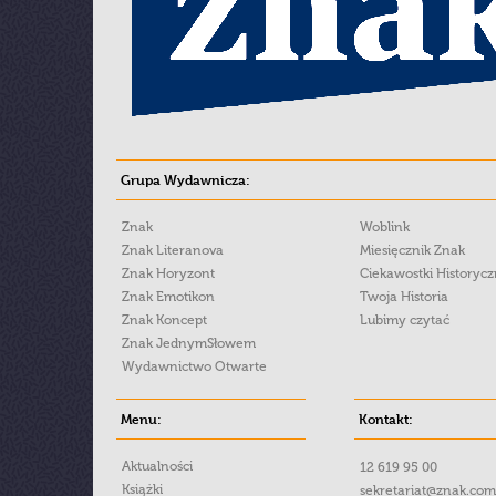
Grupa Wydawnicza:
Znak
Woblink
Znak Literanova
Miesięcznik Znak
Znak Horyzont
Ciekawostki Historyc
Znak Emotikon
Twoja Historia
Znak Koncept
Lubimy czytać
Znak JednymSłowem
Wydawnictwo Otwarte
Menu:
Kontakt:
Aktualności
12 619 95 00
Książki
sekretariat@znak.com