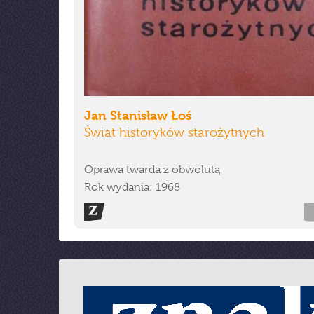
Jan Stanisław Łoś
Świat historyków starożytnych
Oprawa twarda z obwolutą
Rok wydania: 1968