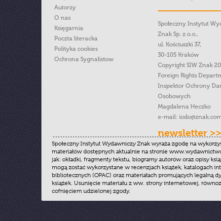
Autorzy
O nas
Społeczny Instytut W
Księgarnia
Znak Sp. z o.o.,
Poczta literacka
ul. Kościuszki 37,
Polityka cookies
30-105 Kraków
Ochrona Sygnalistow
Copyright SIW Znak 2
Foreign Rights Depart
Inspektor Ochrony Da
Osobowych
Magdalena Heczko
e-mail:
iodo@znak.com
newsletter >
Społeczny Instytut Wydawniczy Znak wyraża zgodę na wykorzy
materiałów dostępnych aktualnie na stronie www.wydawnictwoz
jak: okładki, fragmenty tekstu, biogramy autorów oraz opisy ksią
mogą zostać wykorzystane w recenzjach książek, katalogach i
bibliotecznych (OPAC) oraz materiałach promujących legalną dy
książek. Usunięcie materiału z ww. strony internetowej, równoz
cofnięciem udzielonej zgody.