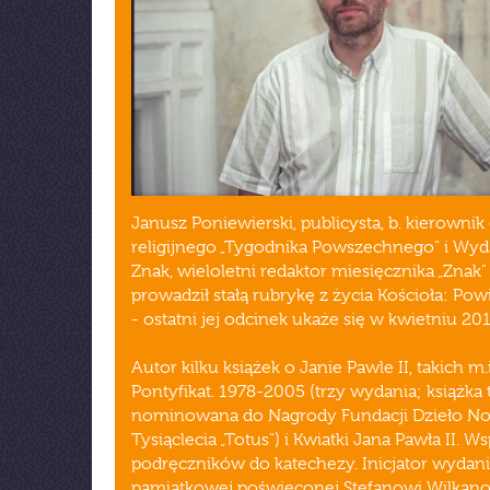
Janusz Poniewierski, publicysta, b. kierownik 
religijnego „Tygodnika Powszechnego" i Wy
Znak, wieloletni redaktor miesięcznika „Znak"
prowadził stałą rubrykę z życia Kościoła: Pow
- ostatni jej odcinek ukaże się w kwietniu 201
Autor kilku książek o Janie Pawle II, takich m.i
Pontyfikat. 1978-2005 (trzy wydania; książka 
nominowana do Nagrody Fundacji Dzieło N
Tysiąclecia „Totus") i Kwiatki Jana Pawła II. W
podręczników do katechezy. Inicjator wydani
pamiątkowej poświęconej Stefanowi Wilkan