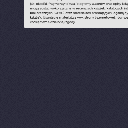
jak: okładki, fragmenty tekstu, biogramy autorów oraz opisy ksią
mogą zostać wykorzystane w recenzjach książek, katalogach i
bibliotecznych (OPAC) oraz materiałach promujących legalną dy
książek. Usunięcie materiału z ww. strony internetowej, równoz
cofnięciem udzielonej zgody.