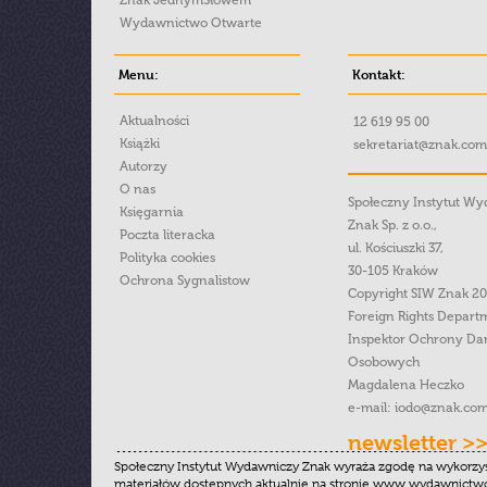
Znak JednymSłowem
Wydawnictwo Otwarte
Menu:
Kontakt:
Aktualności
12 619 95 00
Książki
sekretariat@znak.com
Autorzy
O nas
Społeczny Instytut W
Księgarnia
Znak Sp. z o.o.,
Poczta literacka
ul. Kościuszki 37,
Polityka cookies
30-105 Kraków
Ochrona Sygnalistow
Copyright SIW Znak 2
Foreign Rights Depart
Inspektor Ochrony Da
Osobowych
Magdalena Heczko
e-mail:
iodo@znak.com
newsletter >
Społeczny Instytut Wydawniczy Znak wyraża zgodę na wykorzy
materiałów dostępnych aktualnie na stronie www.wydawnictwoz