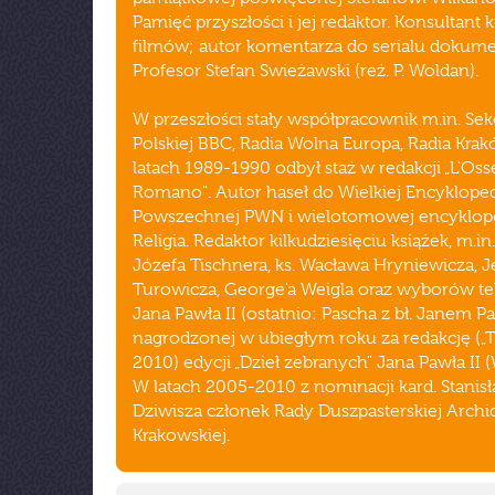
Pamięć przyszłości i jej redaktor. Konsultant k
filmów; autor komentarza do serialu dokum
Profesor Stefan Swieżawski (reż. P. Woldan).
W przeszłości stały współpracownik m.in. Sekc
Polskiej BBC, Radia Wolna Europa, Radia Krak
latach 1989-1990 odbył staż w redakcji „L'Oss
Romano". Autor haseł do Wielkiej Encykloped
Powszechnej PWN i wielotomowej encyklope
Religia. Redaktor kilkudziesięciu książek, m.in.
Józefa Tischnera, ks. Wacława Hryniewicza, 
Turowicza, George'a Weigla oraz wyborów t
Jana Pawła II (ostatnio: Pascha z bł. Janem Pa
nagrodzonej w ubiegłym roku za redakcję („T
2010) edycji „Dzieł zebranych" Jana Pawła II 
W latach 2005-2010 z nominacji kard. Stanis
Dziwisza członek Rady Duszpasterskiej Archid
Krakowskiej.