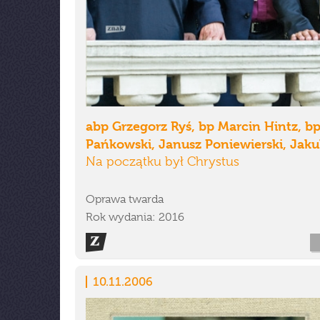
abp Grzegorz Ryś, bp Marcin Hintz, bp
Pańkowski, Janusz Poniewierski, Jaku
Na początku był Chrystus
Oprawa twarda
Rok wydania: 2016
10.11.2006