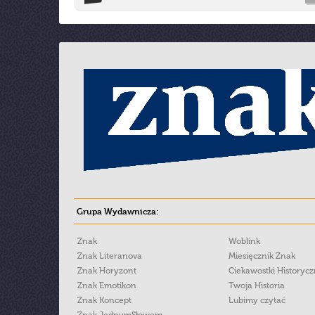
Grupa Wydawnicza:
Znak
Woblink
Znak Literanova
Miesięcznik Znak
Znak Horyzont
Ciekawostki Historyc
Znak Emotikon
Twoja Historia
Znak Koncept
Lubimy czytać