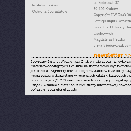
ul. Kościuszki 37,
Polityka cookies
30-105 Kraków
Ochrona Sygnalistow
Copyright SIW Znak 2
Foreign Rights Depart
Inspektor Ochrony Da
Osobowych
Magdalena Heczko
e-mail:
iodo@znak.com
newsletter >
Społeczny Instytut Wydawniczy Znak wyraża zgodę na wykorzy
materiałów dostępnych aktualnie na stronie www.wydawnictwoz
jak: okładki, fragmenty tekstu, biogramy autorów oraz opisy ksią
mogą zostać wykorzystane w recenzjach książek, katalogach i
bibliotecznych (OPAC) oraz materiałach promujących legalną dy
książek. Usunięcie materiału z ww. strony internetowej, równoz
cofnięciem udzielonej zgody.