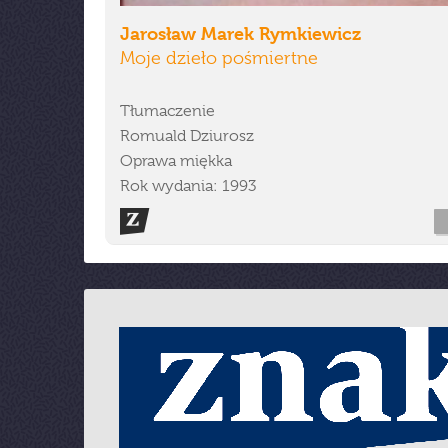
Jarosław Marek Rymkiewicz
Moje dzieło pośmiertne
Tłumaczenie
Romuald Dziurosz
Oprawa miękka
Rok wydania: 1993