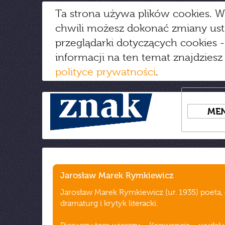
Ta strona używa plików cookies. W
chwili możesz dokonać zmiany us
przeglądarki dotyczących cookies
-
informacji na ten temat znajdziesz
polityce prywatności
.
ME
Jarosław Marek Rymkiewicz
Jarosław Marek Rymkiewicz (ur. 1935) poeta, e
dramaturg i krytyk literacki.