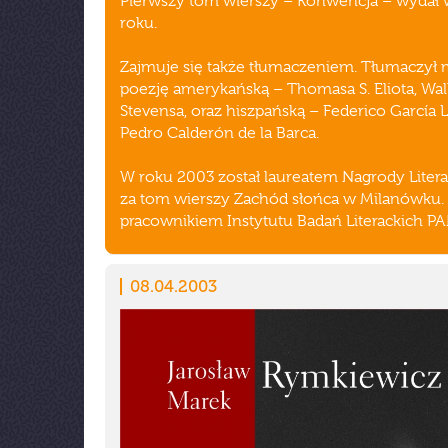
Pierwszy tom wierszy – Konwencja – wydał 
roku.
Zajmuje się także tłumaczeniem. Tłumaczył m
poezję amerykańską – Thomasa S. Eliota, Wal
Stevensa, oraz hiszpańską – Federico García L
Pedro Calderón de la Barca.
W roku 2003 został laureatem Nagrody Litera
za tom wierszy Zachód słońca w Milanówku. 
pracownikiem Instytutu Badań Literackich PA
08.04.2003