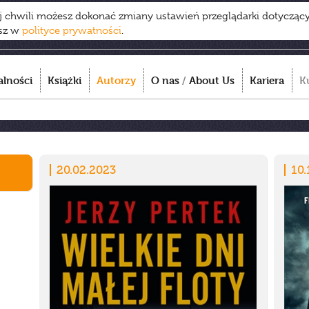
ej chwili możesz dokonać zmiany ustawień przeglądarki dotycząc
esz w
polityce prywatności
.
alności
Książki
Autorzy
O nas
/
About Us
Kariera
K
20.02.2023
10.