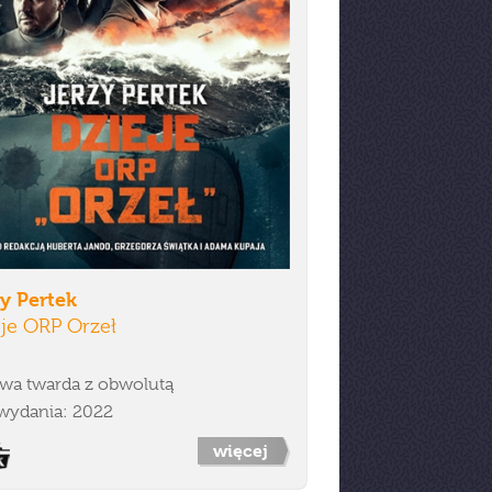
y Pertek
je ORP Orzeł
wa twarda z obwolutą
wydania: 2022
więcej