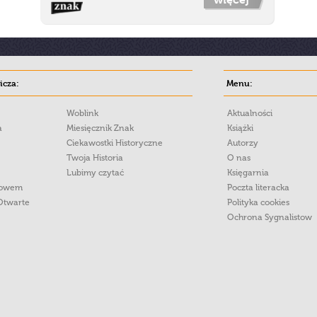
cza:
Menu:
Woblink
Aktualności
a
Miesięcznik Znak
Książki
Ciekawostki Historyczne
Autorzy
Twoja Historia
O nas
Lubimy czytać
Księgarnia
łowem
Poczta literacka
Otwarte
Polityka cookies
Ochrona Sygnalistow