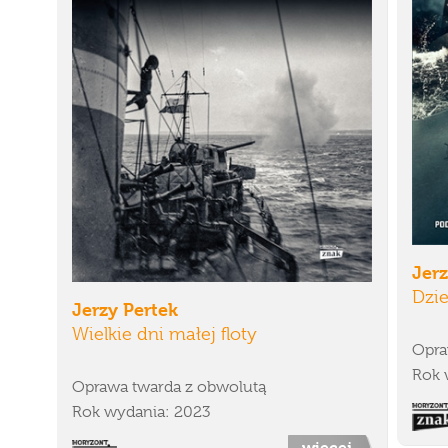
Jerz
Dzie
Jerzy Pertek
Wielkie dni małej floty
Opra
Rok 
Oprawa twarda z obwolutą
Rok wydania: 2023
więcej