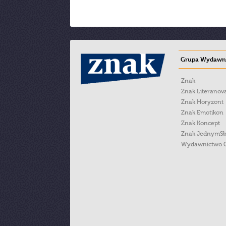
Grupa Wydawni
Znak
Znak Literanov
Znak Horyzont
Znak Emotikon
Znak Koncept
Znak JednymS
Wydawnictwo 