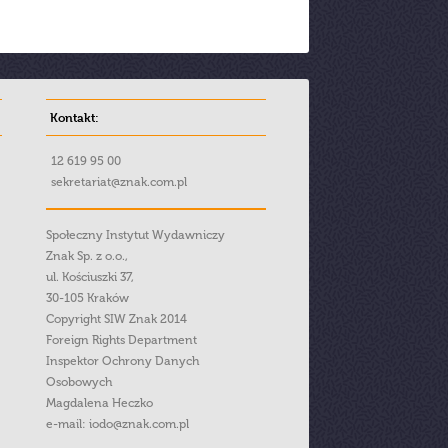
Kontakt:
12 619 95 00
sekretariat@znak.com.pl
Społeczny Instytut Wydawniczy
Znak Sp. z o.o.,
ul. Kościuszki 37,
30-105 Kraków
Copyright SIW Znak 2014
Foreign Rights Department
Inspektor Ochrony Danych
Osobowych
Magdalena Heczko
e-mail:
iodo@znak.com.pl