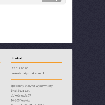
Kontakt:
12 619 95 00
sekretariat@znak.com.pl
Społeczny Instytut Wydawniczy
Znak Sp. z o.o.,
ul. Kościuszki 37,
30-105 Kraków