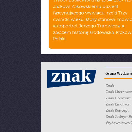
Wybór publicystyki lat 1964-1987 (19
Jackowi Żakowskiemu udzielił
fascynującego wywiadu-rzeki Trzy
ćwiartki wieku, który stanowi „mówi
autoportret Jerzego Turowicza, a
zarazem historię środowiska, Krakowa
Polski.
Grupa Wydawni
Znak
Znak Literanov
Znak Horyzont
Znak Emotikon
Znak Koncept
Znak JednymS
Wydawnictwo 