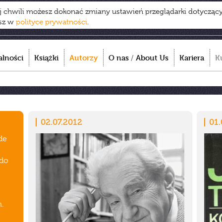
ej chwili możesz dokonać zmiany ustawień przeglądarki dotycząc
esz w
polityce prywatności
.
alności
Książki
Autorzy
O nas
/
About Us
Kariera
K
02.07.2012
01.
de
 do
.