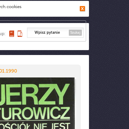
ych cookies
Szukaj
up:
01.1990