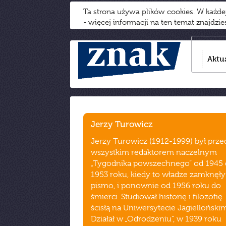
Ta strona używa plików cookies. W każd
- więcej informacji na ten temat znajdzi
Aktu
Jerzy Turowicz
Jerzy Turowicz (1912-1999) był prze
wszystkim redaktorem naczelnym
„Tygodnika powszechnego” od 1945
1953 roku, kiedy to władze zamknęły
pismo, i ponownie od 1956 roku do
śmierci. Studiował historię i filozofię
ścisłą na Uniwersytecie Jagiellońskim
Działał w „Odrodzeniu”, w 1939 roku