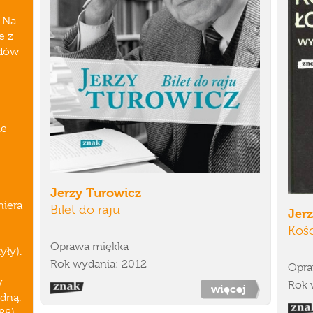
. Na
e z
odów
le
Jerzy Turowicz
niera
Bilet do raju
Jer
Kośc
Oprawa miękka
yły).
Rok wydania: 2012
Opra
w
Rok 
więcej
odną.