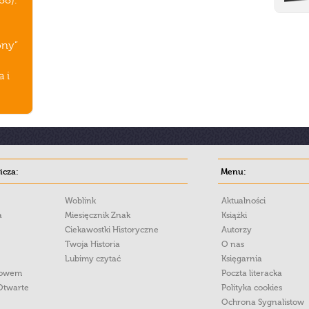
88).
ony”
 i
cza:
Menu:
Woblink
Aktualności
a
Miesięcznik Znak
Książki
Ciekawostki Historyczne
Autorzy
Twoja Historia
O nas
Lubimy czytać
Księgarnia
łowem
Poczta literacka
Otwarte
Polityka cookies
Ochrona Sygnalistow