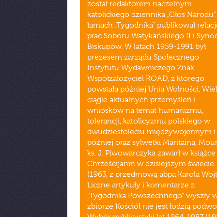
został redaktorem naczelnym
katolickiego dziennika „Głos Narodu”
łamach „Tygodnika” publikował relacj
prac Soboru Watykańskiego II i Syn
Biskupów. W latach 1959-1991 był
prezesem zarządu Społecznego
Instytutu Wydawniczego Znak.
Współzałożyciel ROAD, z którego
powstała później Unia Wolności. Wie
ciągle aktualnych przemyśleń i
wniosków na temat humanizmu,
tolerancji, katolicyzmu polskiego w
dwudziestoleciu międzywojennym i
później oraz sylwetki Maritaina, Mou
ks. J. Piwowarczyka zawarł w książce
Chrześcijanin w dzisiejszym świecie
(1963, z przedmową abpa Karola Wojt
Liczne artykuły i komentarze z
„Tygodnika Powszechnego” wyszły 
zbiorze Kościół nie jest łodzią podw