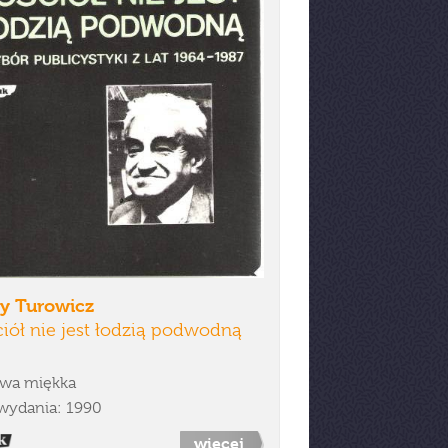
zy Turowicz
iół nie jest łodzią podwodną
wa miękka
wydania: 1990
więcej