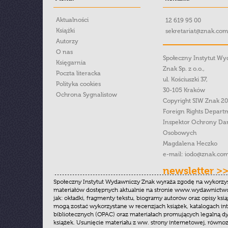
Aktualności
12 619 95 00
Książki
sekretariat@znak.com
Autorzy
O nas
Społeczny Instytut W
Księgarnia
Znak Sp. z o.o.,
Poczta literacka
ul. Kościuszki 37,
Polityka cookies
30-105 Kraków
Ochrona Sygnalistow
Copyright SIW Znak 2
Foreign Rights Depart
Inspektor Ochrony Da
Osobowych
Magdalena Heczko
e-mail:
iodo@znak.com
newsletter >
Społeczny Instytut Wydawniczy Znak wyraża zgodę na wykorzy
materiałów dostępnych aktualnie na stronie www.wydawnictwoz
jak: okładki, fragmenty tekstu, biogramy autorów oraz opisy ksią
mogą zostać wykorzystane w recenzjach książek, katalogach i
bibliotecznych (OPAC) oraz materiałach promujących legalną dy
książek. Usunięcie materiału z ww. strony internetowej, równoz