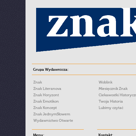
Grupa Wydawnicza:
Znak
Woblink
Znak Literanova
Miesięcznik Znak
Znak Horyzont
Ciekawostki Historyc
Znak Emotikon
Twoja Historia
Znak Koncept
Lubimy czytać
Znak JednymSłowem
Wydawnictwo Otwarte
Menu:
Kontakt: