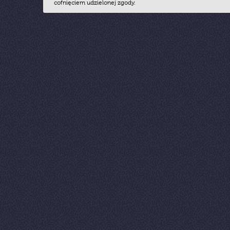
cofnięciem udzielonej zgody.