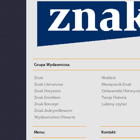
Grupa Wydawnicza:
Znak
Woblink
Znak Literanova
Miesięcznik Znak
Znak Horyzont
Ciekawostki Historyc
Znak Emotikon
Twoja Historia
Znak Koncept
Lubimy czytać
Znak JednymSłowem
Wydawnictwo Otwarte
Menu:
Kontakt: