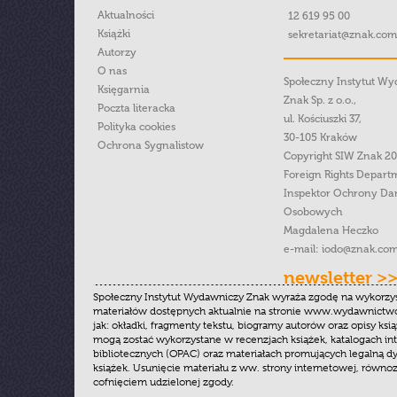
Aktualności
12 619 95 00
Książki
sekretariat@znak.com
Autorzy
O nas
Społeczny Instytut W
Księgarnia
Znak Sp. z o.o.,
Poczta literacka
ul. Kościuszki 37,
Polityka cookies
30-105 Kraków
Ochrona Sygnalistow
Copyright SIW Znak 2
Foreign Rights Depart
Inspektor Ochrony Da
Osobowych
Magdalena Heczko
e-mail:
iodo@znak.com
newsletter >
Społeczny Instytut Wydawniczy Znak wyraża zgodę na wykorzy
materiałów dostępnych aktualnie na stronie www.wydawnictwoz
jak: okładki, fragmenty tekstu, biogramy autorów oraz opisy ksią
mogą zostać wykorzystane w recenzjach książek, katalogach i
bibliotecznych (OPAC) oraz materiałach promujących legalną dy
książek. Usunięcie materiału z ww. strony internetowej, równoz
cofnięciem udzielonej zgody.