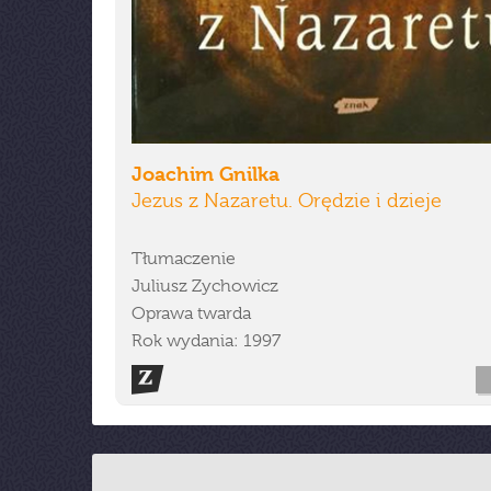
Joachim Gnilka
Jezus z Nazaretu. Orędzie i dzieje
Tłumaczenie
Juliusz Zychowicz
Oprawa twarda
Rok wydania: 1997