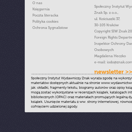
O nas
Społeczny Instytut W
Księgarnia
Znak Sp. z o.o.,
Poczta literacka
ul. Kościuszki 37,
Polityka cookies
30-105 Kraków
Ochrona Sygnalistow
Copyright SIW Znak 2
Foreign Rights Depart
Inspektor Ochrony Da
Osobowych
Magdalena Heczko
e-mail:
iodo@znak.com
newsletter >
Społeczny Instytut Wydawniczy Znak wyraża zgodę na wykorzy
materiałów dostępnych aktualnie na stronie www.wydawnictwoz
jak: okładki, fragmenty tekstu, biogramy autorów oraz opisy ksią
mogą zostać wykorzystane w recenzjach książek, katalogach i
bibliotecznych (OPAC) oraz materiałach promujących legalną dy
książek. Usunięcie materiału z ww. strony internetowej, równoz
cofnięciem udzielonej zgody.