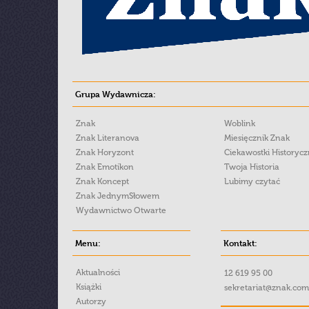
Grupa Wydawnicza:
Znak
Woblink
Znak Literanova
Miesięcznik Znak
Znak Horyzont
Ciekawostki Historyc
Znak Emotikon
Twoja Historia
Znak Koncept
Lubimy czytać
Znak JednymSłowem
Wydawnictwo Otwarte
Menu:
Kontakt:
Aktualności
12 619 95 00
Książki
sekretariat@znak.com
Autorzy