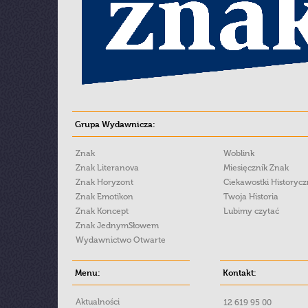
Grupa Wydawnicza:
Znak
Woblink
Znak Literanova
Miesięcznik Znak
Znak Horyzont
Ciekawostki Historyc
Znak Emotikon
Twoja Historia
Znak Koncept
Lubimy czytać
Znak JednymSłowem
Wydawnictwo Otwarte
Menu:
Kontakt:
Aktualności
12 619 95 00