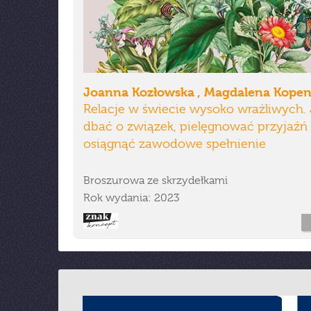
Joanna Kozłowska , Magdalena Kope
Relacje w świecie wysoko wrażliwych. 
dbać o związek, pielęgnować przyjaźń 
osiągnąć zawodowe spełnienie
Broszurowa ze skrzydełkami
Rok wydania: 2023