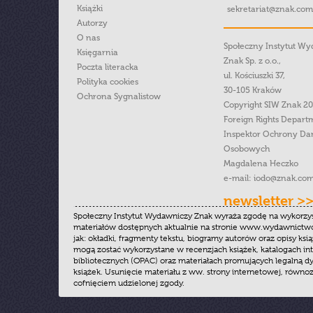
Książki
sekretariat@znak.com
Autorzy
O nas
Społeczny Instytut W
Księgarnia
Znak Sp. z o.o.,
Poczta literacka
ul. Kościuszki 37,
Polityka cookies
30-105 Kraków
Ochrona Sygnalistow
Copyright SIW Znak 2
Foreign Rights Depart
Inspektor Ochrony Da
Osobowych
Magdalena Heczko
e-mail:
iodo@znak.com
newsletter >
Społeczny Instytut Wydawniczy Znak wyraża zgodę na wykorzy
materiałów dostępnych aktualnie na stronie www.wydawnictwoz
jak: okładki, fragmenty tekstu, biogramy autorów oraz opisy ksią
mogą zostać wykorzystane w recenzjach książek, katalogach i
bibliotecznych (OPAC) oraz materiałach promujących legalną dy
książek. Usunięcie materiału z ww. strony internetowej, równoz
cofnięciem udzielonej zgody.