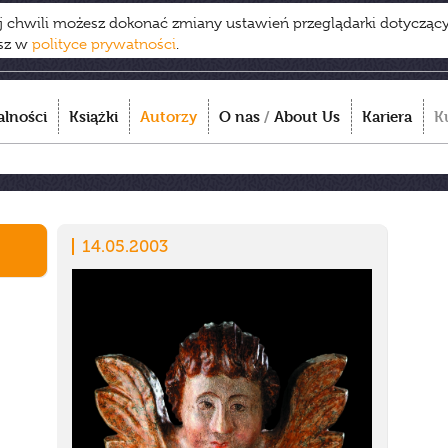
ej chwili możesz dokonać zmiany ustawień przeglądarki dotycząc
esz w
polityce prywatności
.
alności
Książki
Autorzy
O nas
/
About Us
Kariera
K
14.05.2003