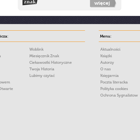
więcej
cza:
Menu:
Woblink
Aktualności
a
Miesięcznik Znak
Książki
Ciekawostki Historyczne
Autorzy
Twoja Historia
O nas
Lubimy czytać
Księgarnia
łowem
Poczta literacka
Otwarte
Polityka cookies
Ochrona Sygnalistow