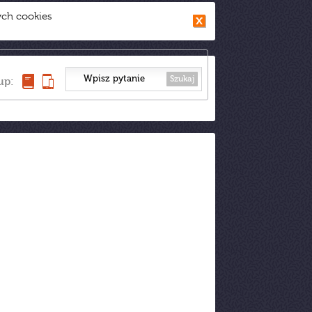
ych cookies
Szukaj
up: