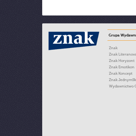
Grupa Wydawni
Znak
Znak Literanov
Znak Horyzont
Znak Emotikon
Znak Koncept
Znak JednymS
Wydawnictwo 