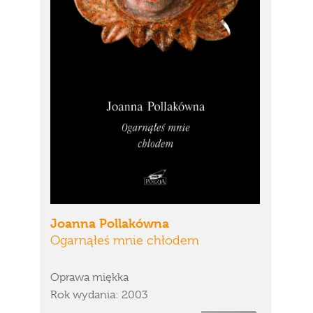
Joanna Pollakówna
Ogarnąłeś mnie chłodem
Oprawa miękka
Rok wydania: 2003