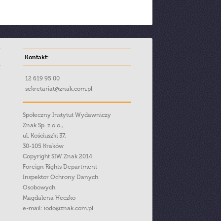
Kontakt:
12 619 95 00
sekretariat@znak.com.pl
Społeczny Instytut Wydawniczy
Znak Sp. z o.o.,
ul. Kościuszki 37,
30-105 Kraków
Copyright SIW Znak 2014
Foreign Rights Department
Inspektor Ochrony Danych
Osobowych
Magdalena Heczko
e-mail:
iodo@znak.com.pl