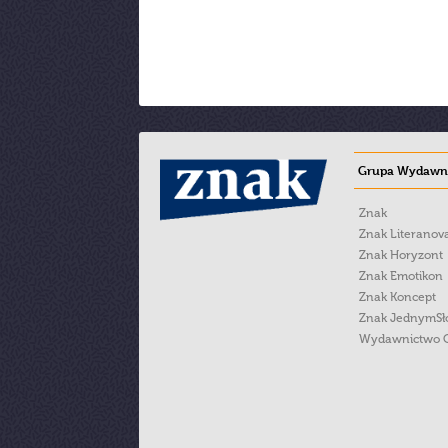
Grupa Wydawni
Znak
Znak Literanov
Znak Horyzont
Znak Emotikon
Znak Koncept
Znak JednymS
Wydawnictwo 