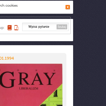
ych cookies
Szukaj
up:
01.1994