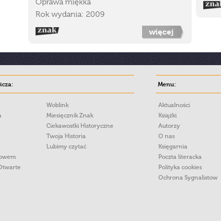
Oprawa miękka
Rok wydania: 2009
więcej
cza:
Menu:
Woblink
Aktualności
a
Miesięcznik Znak
Książki
Ciekawostki Historyczne
Autorzy
Twoja Historia
O nas
Lubimy czytać
Księgarnia
łowem
Poczta literacka
Otwarte
Polityka cookies
Ochrona Sygnalistow