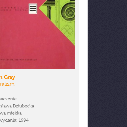
n Gray
ralizm
aczenie
sława Dziubecka
wa miękka
wydania: 1994