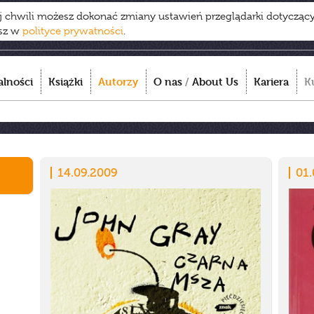
ej chwili możesz dokonać zmiany ustawień przeglądarki dotycząc
esz w
polityce prywatności
.
alności
Książki
Autorzy
O nas
/
About Us
Kariera
K
14.09.2009
01.