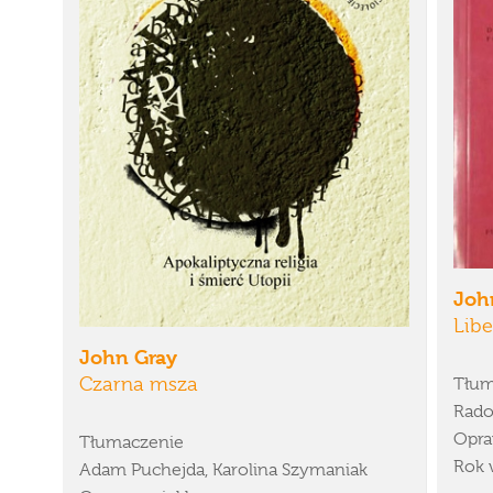
Joh
Libe
John Gray
Czarna msza
Tłum
Rado
Opra
Tłumaczenie
Rok 
Adam Puchejda, Karolina Szymaniak