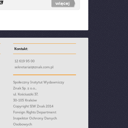
więcej
Kontakt:
12 619 95 00
sekretariat@znak.com.pl
Społeczny Instytut Wydawniczy
Znak Sp. z o.o.,
ul. Kościuszki 37,
30-105 Kraków
Copyright SIW Znak 2014
Foreign Rights Department
Inspektor Ochrony Danych
Osobowych