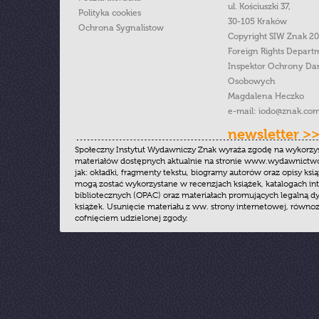
ul. Kościuszki 37,
Polityka cookies
30-105 Kraków
Ochrona Sygnalistow
Copyright SIW Znak 2
Foreign Rights Depart
Inspektor Ochrony Da
Osobowych
Magdalena Heczko
e-mail:
iodo@znak.com
newsletter >
Społeczny Instytut Wydawniczy Znak wyraża zgodę na wykorzy
materiałów dostępnych aktualnie na stronie www.wydawnictwoz
jak: okładki, fragmenty tekstu, biogramy autorów oraz opisy ksią
mogą zostać wykorzystane w recenzjach książek, katalogach i
bibliotecznych (OPAC) oraz materiałach promujących legalną dy
książek. Usunięcie materiału z ww. strony internetowej, równoz
cofnięciem udzielonej zgody.