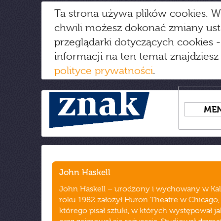
Ta strona używa plików cookies. W
chwili możesz dokonać zmiany us
przeglądarki dotyczących cookies
-
informacji na ten temat znajdziesz
polityce prywatności
.
ME
John Haskell
John Haskell – urodzony i wychowany w Kali
roku 1982 założył Huron Theatre w Chicago, 
którego pisał sztuki, w których występował ja