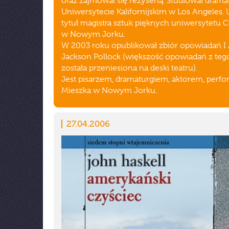
oraz zajmował się reżyserią. Studiował drama
Uniwersytecie Kalifornijskim w Los Angeles. 
tytuł magistra sztuk pięknych uniwersytetu 
w Nowym Jorku.
W 2003 roku opublikował zbiór opowiadań I
Jackson Pollock (większość opowiadań z teg
została przeniesiona na deski teatru).
Jest pisarzem, dramaturgiem, aktorem, perf
Mieszka w Nowym Jorku.
27.04.2006