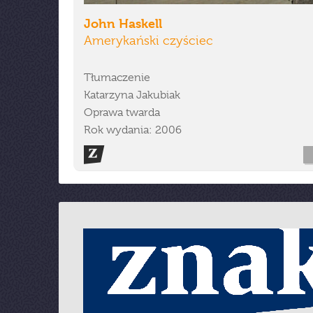
John Haskell
Amerykański czyściec
Tłumaczenie
Katarzyna Jakubiak
Oprawa twarda
Rok wydania: 2006