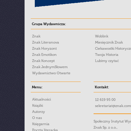
Grupa Wydawnicza:
Znak
Woblink
Znak Literanova
Miesięcznik Znak
Znak Horyzont
Ciekawostki Historyc
Znak Emotikon
Twoja Historia
Znak Koncept
Lubimy czytać
Znak JednymSłowem
Wydawnictwo Otwarte
Menu:
Kontakt:
Aktualności
12 619 95 00
Książki
sekretariat@znak.com
Autorzy
O nas
Społeczny Instytut W
Księgarnia
Znak Sp. z o.o.,
Poczta literacka