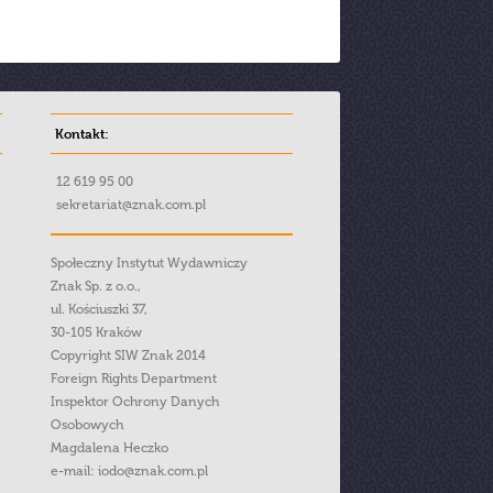
Kontakt:
12 619 95 00
sekretariat@znak.com.pl
Społeczny Instytut Wydawniczy
Znak Sp. z o.o.,
ul. Kościuszki 37,
30-105 Kraków
Copyright SIW Znak 2014
Foreign Rights Department
Inspektor Ochrony Danych
Osobowych
Magdalena Heczko
e-mail:
iodo@znak.com.pl