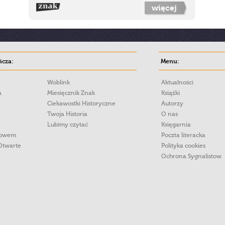
więcej
cza:
Menu:
Woblink
Aktualności
a
Miesięcznik Znak
Książki
Ciekawostki Historyczne
Autorzy
Twoja Historia
O nas
Lubimy czytać
Księgarnia
łowem
Poczta literacka
Otwarte
Polityka cookies
Ochrona Sygnalistow