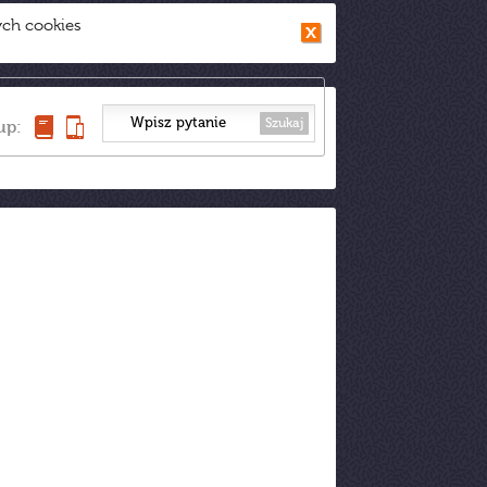
ych cookies
Szukaj
up: