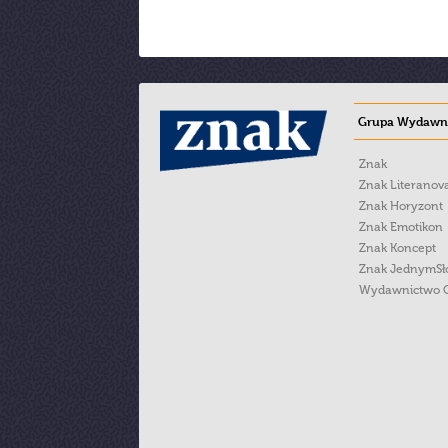
Grupa Wydawni
Znak
Znak Literanov
Znak Horyzont
Znak Emotikon
Znak Koncept
Znak JednymS
Wydawnictwo 