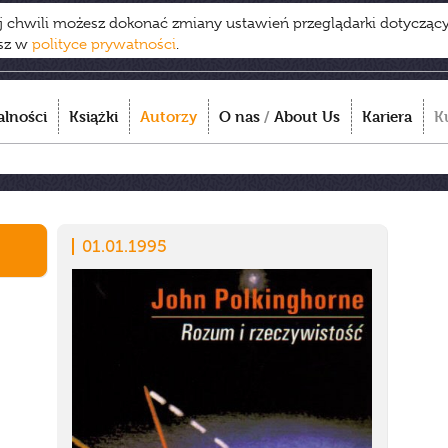
ej chwili możesz dokonać zmiany ustawień przeglądarki dotycząc
esz w
polityce prywatności
.
alności
Książki
Autorzy
O nas
/
About Us
Kariera
K
01.01.1995